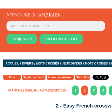
APPRENDRE À CONJUGUER
CONJUGUER
CRÉER UN EXERCICE
/
/
/
/
ACCUEIL
DIVERS
MOTS CROISÉS
JEUX DIVERS
MOTS CROISÉS SI
Print
Send to a friend
I found a mistake !
Short link
FRANÇAIS
|
ENGLISH
- AUTRES EXERCICES :
1
2
3
4
2 - Easy French crosswo