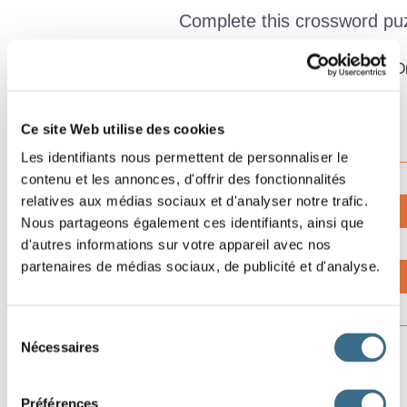
Complete this crossword puzz
Click on a number in the grid, the definition is shown in red. Or
grid.
Ce site Web utilise des cookies
Les identifiants nous permettent de personnaliser le
1
2
3
contenu et les annonces, d'offrir des fonctionnalités
Effacer
relatives aux médias sociaux et d'analyser notre trafic.
Vérifier
Nous partageons également ces identifiants, ainsi que
5
6
Lettre ?
d'autres informations sur votre appareil avec nos
00:00
partenaires de médias sociaux, de publicité et d'analyse.
8
Sélection
Nécessaires
du
consentement
9
Préférences