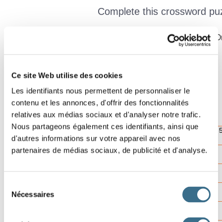
Complete this crossword puzz
Click on a number in the grid, the definition is shown in red. Or
grid.
Ce site Web utilise des cookies
Les identifiants nous permettent de personnaliser le
1
2
Effacer
contenu et les annonces, d'offrir des fonctionnalités
4
relatives aux médias sociaux et d'analyser notre trafic.
Vérifier
Nous partageons également ces identifiants, ainsi que
Lettre ?
d'autres informations sur votre appareil avec nos
00:00
6
7
8
partenaires de médias sociaux, de publicité et d'analyse.
9
Sélection
10
11
Nécessaires
du
13
consentement