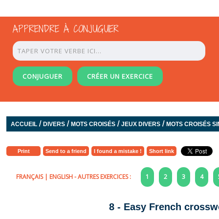
APPRENDRE À CONJUGUER
CONJUGUER
CRÉER UN EXERCICE
/
/
/
/
ACCUEIL
DIVERS
MOTS CROISÉS
JEUX DIVERS
MOTS CROISÉS SI
Print
Send to a friend
I found a mistake !
Short link
FRANÇAIS
|
ENGLISH
- AUTRES EXERCICES :
1
2
3
4
8 - Easy French crosswo