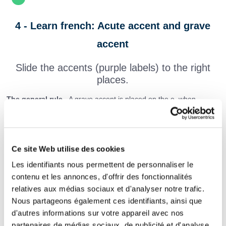
4 - Learn french: Acute accent and grave
accent
Slide the accents (purple labels) to the right
places.
The general rule
- A grave accent is placed on the e, when
another letter precedes it and when the next syllable has a silent
letter. Example: derri
è
re
In other cases an acute accent is placed on the "e". Example: une
é
glise, fierté, un b
é
lier.
Ce site Web utilise des cookies
Les identifiants nous permettent de personnaliser le
La pi
ce est sombre, allume la lumi
re.
contenu et les annonces, d'offrir des fonctionnalités
relatives aux médias sociaux et d'analyser notre trafic.
L'avocat d
fendra la victime au proc
s.
Nous partageons également ces identifiants, ainsi que
d'autres informations sur votre appareil avec nos
Cet homme politique préf
re garder le myst
partenaires de médias sociaux, de publicité et d'analyse.