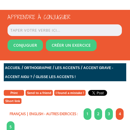
APPRENDRE À CONJUGUER
CONJUGUER
CRÉER UN EXERCICE
/
/
/
ACCUEIL
ORTHOGRAPHE
LES ACCENTS
ACCENT GRAVE -
/
ACCENT AIGU ?
GLISSE LES ACCENTS !
Print
Send to a friend
I found a mistake !
Short link
FRANÇAIS
|
ENGLISH
- AUTRES EXERCICES :
1
2
3
4
5