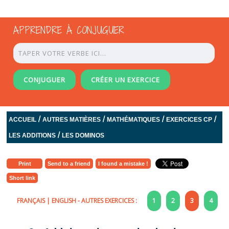
APPRENDRE À CONJUGUER
CONJUGUER
CRÉER UN EXERCICE
/
/
/
/
ACCUEIL
AUTRES MATIÈRES
MATHÉMATIQUES
EXERCICES CP
/
LES ADDITIONS
LES DOMINOS
Print
Send to a friend
I found a mistake !
Short link
FRANÇAIS
|
ENGLISH
- AUTRES EXERCICES :
1
2
3
4