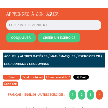
APPRENDRE À CONJUGUER
CONJUGUER
CRÉER UN EXERCICE
/
/
/
/
ACCUEIL
AUTRES MATIÈRES
MATHÉMATIQUES
EXERCICES CP
/
LES ADDITIONS
LES DOMINOS
Print
Send to a friend
I found a mistake !
Short link
FRANÇAIS
|
ENGLISH
- AUTRES EXERCICES :
1
2
3
4