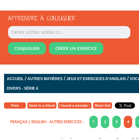
APPRENDRE À CONJUGUER
CONJUGUER
CRÉER UN EXERCICE
/
/
/
ACCUEIL
AUTRES MATIÈRES
JEUX ET EXERCICES D'ANGLAIS
VOC
DIVERS - SÉRIE 4
Print
Send to a friend
I found a mistake !
Short link
FRANÇAIS
|
ENGLISH
- AUTRES EXERCICES :
1
2
3
4