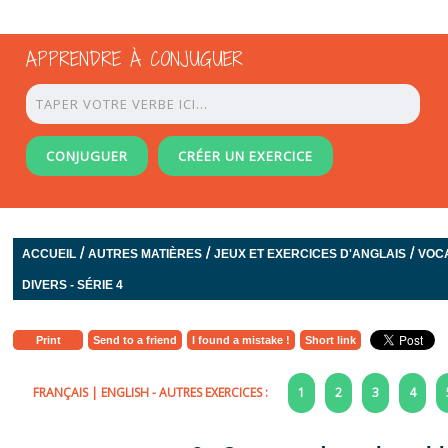
APPRENDRE À CONJUGUER
CONJUGUER
CRÉER UN EXERCICE
/
/
/
ACCUEIL
AUTRES MATIÈRES
JEUX ET EXERCICES D'ANGLAIS
VOC
DIVERS - SÉRIE 4
Print
Send to a friend
I found a mistake !
Short link
FRANÇAIS
|
ENGLISH
- AUTRES EXERCICES :
1
2
3
4