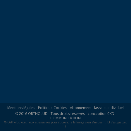
Mentions légales
-
Politique Cookies
-
Abonnement classe et individuel
© 2016 ORTHOLUD - Tous droits réservés - conception
CKD-
COMMUNICATION
© Ortholud.com, jeux et exercices pour apprendre le français en s'amusant. Et c'est gratuit
!