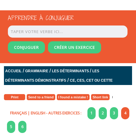
APPRENDRE À CONJUGUER
CONJUGUER
CRÉER UN EXERCICE
/
/
/
ACCUEIL
GRAMMAIRE
LES DÉTERMINANTS
LES
/
DÉTERMINANTS DÉMONSTRATIFS
CE, CES, CET OU CETTE
Print
Send to a friend
I found a mistake !
Short link
FRANÇAIS
|
ENGLISH
- AUTRES EXERCICES :
1
2
3
4
5
6