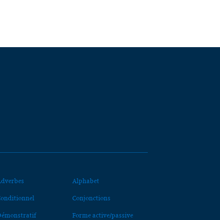
dverbes
Alphabet
onditionnel
Conjonctions
émonstratif
Forme active/passive