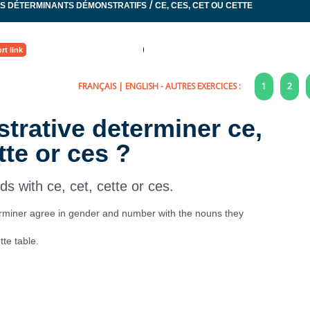
/
ES DÉTERMINANTS DÉMONSTRATIFS
CE, CES, CET OU CETTE
rt link
FRANÇAIS
|
ENGLISH
- AUTRES EXERCICES :
1
2
trative determiner ce,
tte or ces ?
s with ce, cet, cette or ces.
miner agree in gender and number with the nouns they
te table.