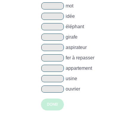
mot
idée
éléphant
girafe
aspirateur
fer à repasser
appartement
usine
ouvrier
DONE!