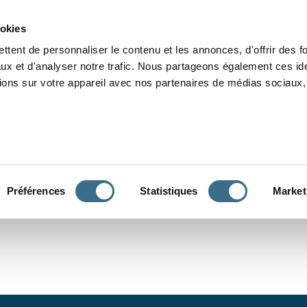
Grammaire
Orthographe
Dictée
Lecture
Vocabulaire
Divers
Par
ookies
ttent de personnaliser le contenu et les annonces, d'offrir des f
ux et d'analyser notre trafic. Nous partageons également ces ide
tions sur votre appareil avec nos partenaires de médias sociaux, 
CONJUGUER
Préférences
Statistiques
Market