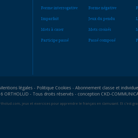
Forme interrogative
Forme négative
F
Imparfait
Jeux du pendu
L
Mots à caser
Mots croisés
M
Participe passé
Passé composé
P
Mentions légales
-
Politique Cookies
-
Abonnement classe et individue
6 ORTHOLUD - Tous droits réservés - conception
CKD-COMMUNIC
tholud.com, jeux et exercices pour apprendre le français en s'amusant. Et c'est grat