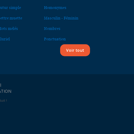
utur simple
Homonymes
ettre muette
Masculin - Féminin
ots mêlés
Nombres
luriel
Ponctuation
Voir tout
l
ATION
uit !