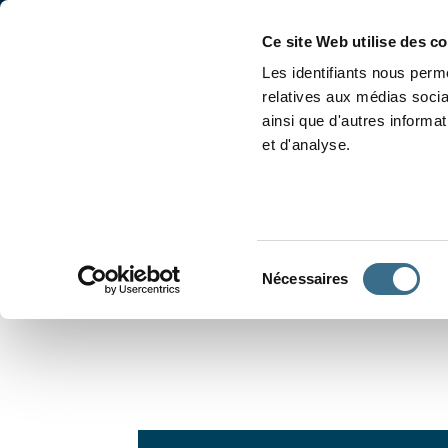
Accueil
Conjugaison
Ce site Web utilise des c
Les identifiants nous perme
relatives aux médias socia
ainsi que d'autres informa
et d'analyse.
APPRENDRE À CONJUGUER
Sélection
Nécessaires
du
consentement