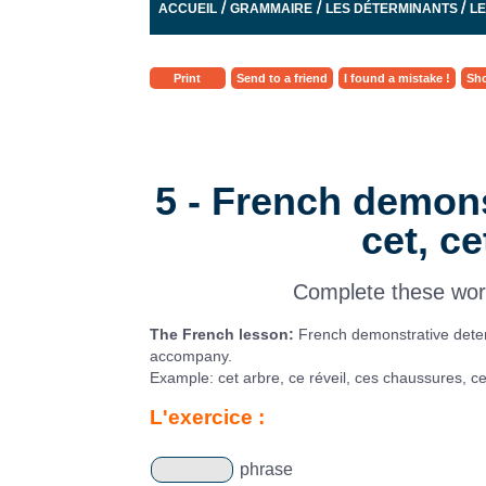
/
/
/
ACCUEIL
GRAMMAIRE
LES DÉTERMINANTS
L
Print
Send to a friend
I found a mistake !
Sho
5 - French demons
cet, ce
Complete these word
The French lesson:
French demonstrative deter
accompany.
Example: cet arbre, ce réveil, ces chaussures, cet
L'exercice :
phrase