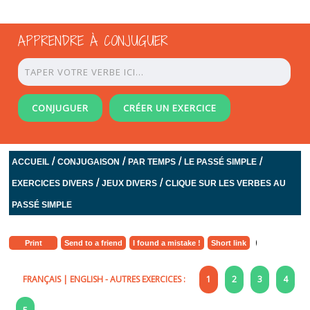
APPRENDRE À CONJUGUER
CONJUGUER
CRÉER UN EXERCICE
/
/
/
/
ACCUEIL
CONJUGAISON
PAR TEMPS
LE PASSÉ SIMPLE
/
/
EXERCICES DIVERS
JEUX DIVERS
CLIQUE SUR LES VERBES AU
PASSÉ SIMPLE
Print
Send to a friend
I found a mistake !
Short link
FRANÇAIS
|
ENGLISH
- AUTRES EXERCICES :
1
2
3
4