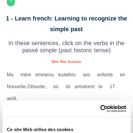
5
1 - Learn french: Learning to recognize the
simple past
In these sentences, click on the verbs in the
passé simple (past historic tense)
See the lesson
Ma
mère
emmena
toutefois
ses
enfants
en
Nouvelle-Zélande,
où
ils
arrivèrent
le
17
août.
Des
oiseaux
chantaient,
leur
gazouillement
me
faisait
du
bien
.
Ce site Web utilise des cookies