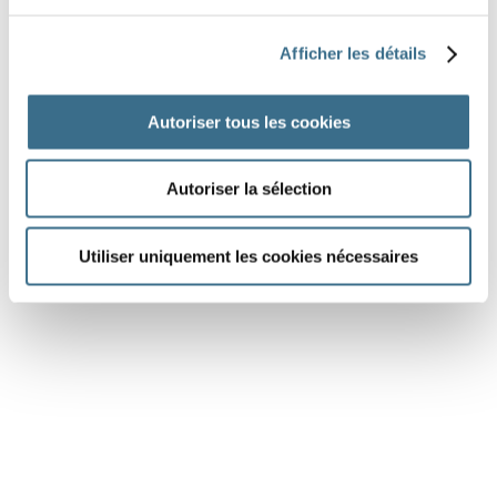
témoin
d'un
spectacle
étonnant
.
Afficher les détails
Je
la
recouvris
avec
une
couverture
et
Autoriser tous les cookies
j'allai
me
coucher
.
Autoriser la sélection
DONE!
Utiliser uniquement les cookies nécessaires