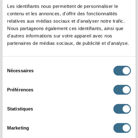
C'est
une
question
que
j'
aimerais
de
Les identifiants nous permettent de personnaliser le
contenu et les annonces, d'offrir des fonctionnalités
temps
en
temps
pouvoir
débattre
avec
relatives aux médias sociaux et d'analyser notre trafic.
vous.
Nous partageons également ces identifiants, ainsi que
d'autres informations sur votre appareil avec nos
Dès
le
premier
coup
de
feu,
les
partenaires de médias sociaux, de publicité et d'analyse.
oiseaux
prirent
peur
et
s'enfuirent
.
Nous
n'
enverrons
pas
de
confirmation,
Sélection
Nécessaires
du
ne
vous
inquiétez
pas
.
consentement
Nous
travaillâmes
jusqu'à
la
nuit,
puis
Préférences
nous
rentrâmes
.
Statistiques
C'est
à
ce
moment-là
que
tu
voulus
savoir
qui
t'avait
trahi
.
Marketing
De
là
où
je
me
tenais,
je
fus
le