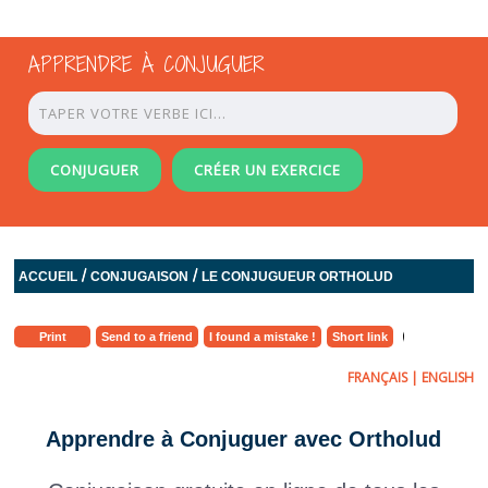
APPRENDRE À CONJUGUER
CONJUGUER
CRÉER UN EXERCICE
/
/
ACCUEIL
CONJUGAISON
LE CONJUGUEUR ORTHOLUD
Print
Send to a friend
I found a mistake !
Short link
FRANÇAIS
|
ENGLISH
Apprendre à Conjuguer avec Ortholud