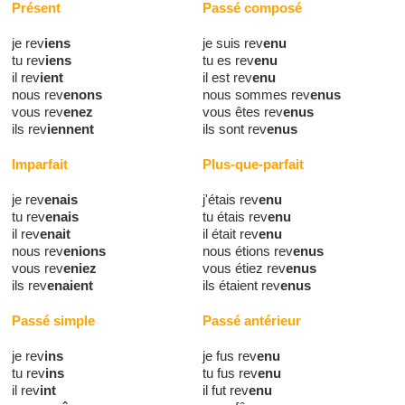
Présent
Passé composé
je rev
iens
je suis rev
enu
tu rev
iens
tu es rev
enu
il rev
ient
il est rev
enu
nous rev
enons
nous sommes rev
enus
vous rev
enez
vous êtes rev
enus
ils rev
iennent
ils sont rev
enus
Imparfait
Plus-que-parfait
je rev
enais
j'étais rev
enu
tu rev
enais
tu étais rev
enu
il rev
enait
il était rev
enu
nous rev
enions
nous étions rev
enus
vous rev
eniez
vous étiez rev
enus
ils rev
enaient
ils étaient rev
enus
Passé simple
Passé antérieur
je rev
ins
je fus rev
enu
tu rev
ins
tu fus rev
enu
il rev
int
il fut rev
enu