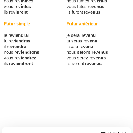
nous rev
înmes
nous fûmes rev
enus
vous rev
întes
vous fûtes rev
enus
ils rev
inrent
ils furent rev
enus
Futur simple
Futur antérieur
je rev
iendrai
je serai rev
enu
tu rev
iendras
tu seras rev
enu
il rev
iendra
il sera rev
enu
nous rev
iendrons
nous serons rev
enus
vous rev
iendrez
vous serez rev
enus
ils rev
iendront
ils seront rev
enus