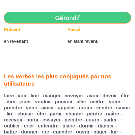
Gérondif
Présent
Passé
en rev
enant
en étant rev
enu
Les verbes les plus conjugués par nos
utilisateurs
faire
-
voir
-
finir
-
manger
-
envoyer
-
avoir
-
devoir
-
être
-
dire
-
jouer
-
vouloir
-
pouvoir
-
aller
-
mettre
-
boire
-
prendre
-
venir
-
aimer
-
appeler
-
croire
-
vendre
-
savoir
-
lire
-
choisir
-
être
-
partir
-
chanter
-
perdre
-
naître
-
recevoir
-
sortir
-
essayer
-
peindre
-
courir
-
parler
-
oublier
-
crier
-
entendre
-
plaire
-
dormir
-
danser
-
battre
-
donner
-
rire
-
craindre
-
ouvrir
-
nager
-
fuir
-