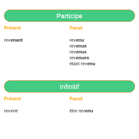
Participe
Présent
Passé
rev
enant
rev
enu
rev
enue
rev
enus
rev
enues
étant rev
enu
Infinitif
Présent
Passé
revenir
être rev
enu