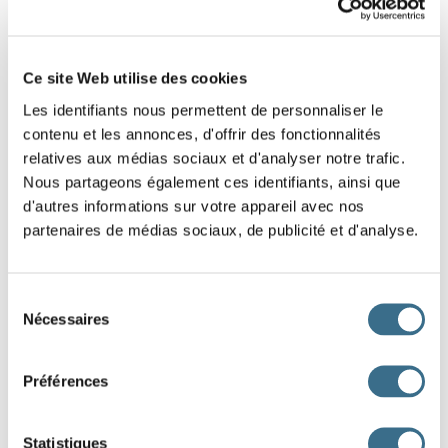
Ce site Web utilise des cookies
Les identifiants nous permettent de personnaliser le
contenu et les annonces, d'offrir des fonctionnalités
relatives aux médias sociaux et d'analyser notre trafic.
Nous partageons également ces identifiants, ainsi que
d'autres informations sur votre appareil avec nos
partenaires de médias sociaux, de publicité et d'analyse.
Sélection
Nécessaires
du
Subjonctif
consentement
Présent
Passé
Préférences
que je rev
ienne
que je sois rev
enu
que tu rev
iennes
que tu sois rev
enu
Statistiques
qu'il rev
ienne
qu'il soit rev
enu