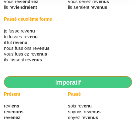
vous rev
iendriez
vous seriez rev
enus
ils rev
iendraient
ils seraient rev
enus
Passé deuxième forme
je fusse rev
enu
tu fusses rev
enu
il fût rev
enu
nous fussions rev
enus
vous fussiez rev
enus
ils fussent rev
enus
Imperatif
Présent
Passé
rev
iens
sois rev
enu
rev
enons
soyons rev
enus
rev
enez
soyez rev
enus