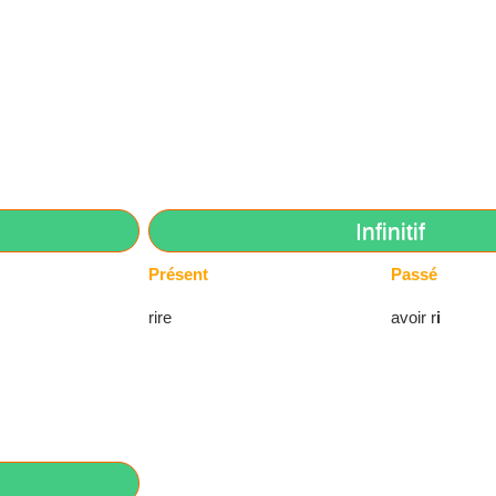
Infinitif
Présent
Passé
rire
avoir r
i