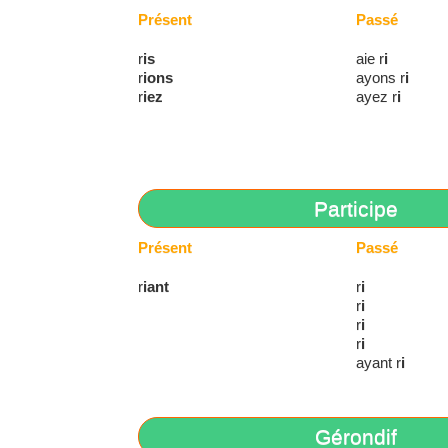
Présent
Passé
r
is
aie r
i
r
ions
ayons r
i
r
iez
ayez r
i
Participe
Présent
Passé
r
iant
r
i
r
i
r
i
r
i
ayant r
i
Gérondif