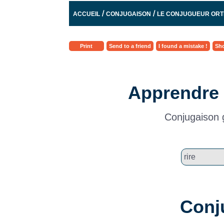
/
/
ACCUEIL
CONJUGAISON
LE CONJUGUEUR OR
Print
Send to a friend
I found a mistake !
Sho
Apprendre 
Conjugaison g
Conj