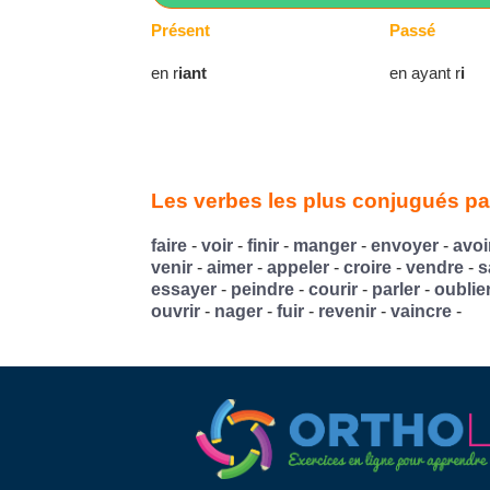
Présent
Passé
en r
iant
en ayant r
i
Les verbes les plus conjugués par
faire
-
voir
-
finir
-
manger
-
envoyer
-
avoi
venir
-
aimer
-
appeler
-
croire
-
vendre
-
s
essayer
-
peindre
-
courir
-
parler
-
oublie
ouvrir
-
nager
-
fuir
-
revenir
-
vaincre
-