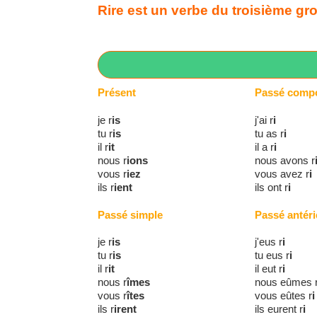
Rire est un verbe du troisième grou
Présent
Passé comp
je r
is
j'ai r
i
tu r
is
tu as r
i
il r
it
il a r
i
nous r
ions
nous avons r
vous r
iez
vous avez r
i
ils r
ient
ils ont r
i
Passé simple
Passé antéri
je r
is
j'eus r
i
tu r
is
tu eus r
i
il r
it
il eut r
i
nous r
îmes
nous eûmes 
vous r
îtes
vous eûtes r
i
ils r
irent
ils eurent r
i