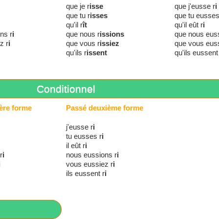
que je r
isse
que j'eusse r
i
que tu r
isses
que tu eusses
qu'il r
ît
qu'il eût r
i
ns r
i
que nous r
issions
que nous euss
z r
i
que vous r
issiez
que vous euss
qu'ils r
issent
qu'ils eussent
Conditionnel
ère forme
Passé deuxième forme
j'eusse r
i
tu eusses r
i
il eût r
i
r
i
nous eussions r
i
i
vous eussiez r
i
ils eussent r
i