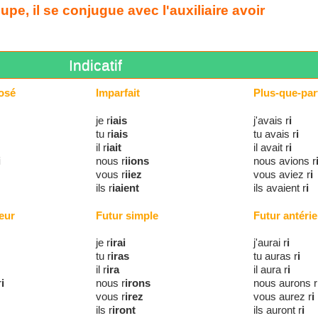
pe, il se conjugue avec l'auxiliaire avoir
Indicatif
osé
Imparfait
Plus-que-parf
je r
iais
j'avais r
i
tu r
iais
tu avais r
i
il r
iait
il avait r
i
i
nous r
iions
nous avions r
vous r
iiez
vous aviez r
i
ils r
iaient
ils avaient r
i
eur
Futur simple
Futur antérie
je r
irai
j'aurai r
i
tu r
iras
tu auras r
i
il r
ira
il aura r
i
r
i
nous r
irons
nous aurons r
vous r
irez
vous aurez r
i
ils r
iront
ils auront r
i