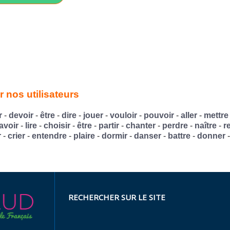
 nos utilisateurs
r
-
devoir
-
être
-
dire
-
jouer
-
vouloir
-
pouvoir
-
aller
-
mettre
avoir
-
lire
-
choisir
-
être
-
partir
-
chanter
-
perdre
-
naître
-
r
r
-
crier
-
entendre
-
plaire
-
dormir
-
danser
-
battre
-
donner
RECHERCHER SUR LE SITE