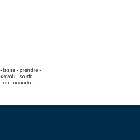
-
boire
-
prendre
-
ecevoir
-
sortir
-
-
rire
-
craindre
-