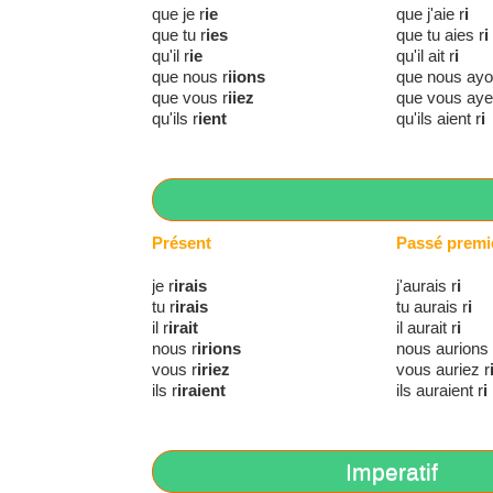
que je r
ie
que j'aie r
i
que tu r
ies
que tu aies r
i
qu'il r
ie
qu'il ait r
i
que nous r
iions
que nous ayo
que vous r
iiez
que vous aye
qu'ils r
ient
qu'ils aient r
i
Présent
Passé premi
je r
irais
j'aurais r
i
tu r
irais
tu aurais r
i
il r
irait
il aurait r
i
nous r
irions
nous aurions 
vous r
iriez
vous auriez r
ils r
iraient
ils auraient r
i
Imperatif