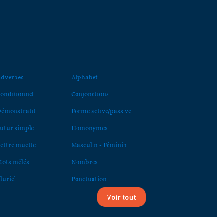
dverbes
Alphabet
onditionnel
Conjonctions
émonstratif
Forme active/passive
utur simple
Homonymes
ettre muette
Masculin - Féminin
ots mêlés
Nombres
luriel
Ponctuation
Voir tout