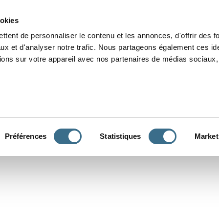
Grammaire
Orthographe
Dictée
Lecture
Vocabulaire
Divers
Par
ookies
ttent de personnaliser le contenu et les annonces, d'offrir des f
ux et d'analyser notre trafic. Nous partageons également ces ide
tions sur votre appareil avec nos partenaires de médias sociaux, 
CONJUGUER
Préférences
Statistiques
Market