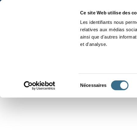
Accueil
Conjugaison
Ce site Web utilise des c
Les identifiants nous perme
relatives aux médias socia
ainsi que d'autres informa
et d'analyse.
APPRENDRE À CONJUGUER
Sélection
Nécessaires
du
consentement