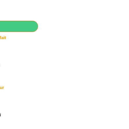
ait
i
ur
i