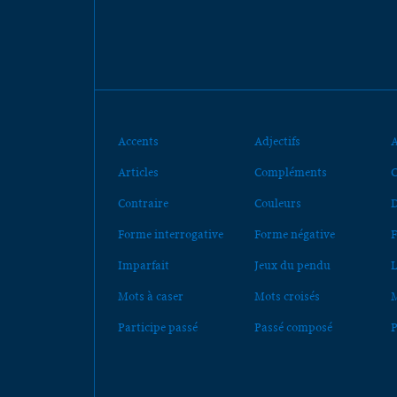
Accents
Adjectifs
A
Articles
Compléments
C
Contraire
Couleurs
D
Forme interrogative
Forme négative
F
Imparfait
Jeux du pendu
L
Mots à caser
Mots croisés
M
Participe passé
Passé composé
P