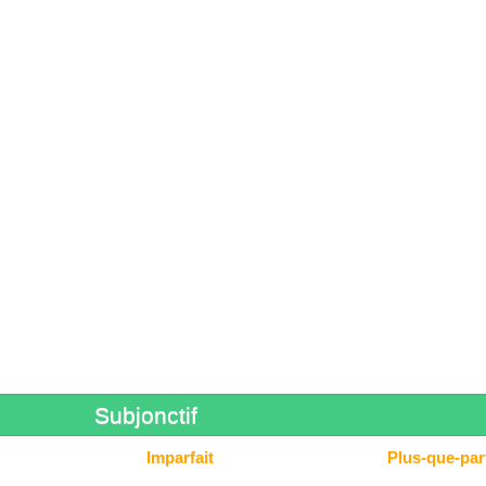
Subjonctif
Imparfait
Plus-que-parf