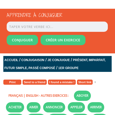
APPRENDRE À CONJUGUER
CONJUGUER
CRÉER UN EXERCICE
/
/
/
ACCUEIL
CONJUGAISON
JE CONJUGUE
PRÉSENT, IMPARFAIT,
/
FUTUR SIMPLE, PASSÉ COMPOSÉ
1ER GROUPE
Print
Send to a friend
I found a mistake !
Short link
FRANÇAIS
|
ENGLISH
- AUTRES EXERCICES :
ABOYER
ACHETER
AIMER
ANNONCER
APPELER
ARRIVER