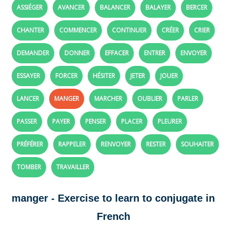
ASSIÉGER
AVANCER
BALANCER
BALAYER
BERCER
CHANTER
COMMENCER
CONTINUER
CRÉER
CRIER
DEMANDER
DONNER
EFFACER
ENTRER
ENVOYER
ESSAYER
FORCER
HÉSITER
JETER
JOUER
LANCER
MANGER
MARCHER
OUBLIER
PARLER
PASSER
PAYER
PENSER
PLACER
PLEURER
PRÉFÉRER
RAPPELER
RENVOYER
RESTER
SOUHAITER
TOMBER
TRAVAILLER
manger - Exercise to learn to conjugate in
French