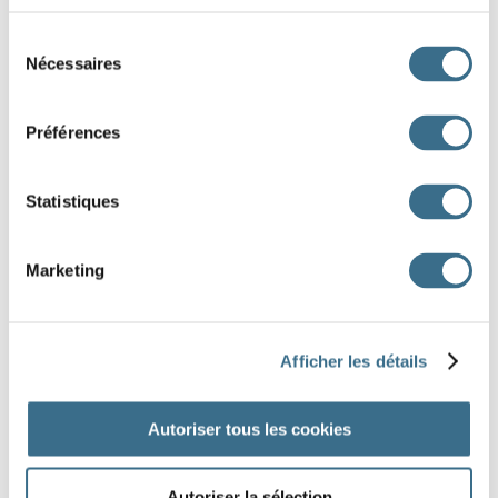
Question 4.
Sélection
passer - Indicatif Passé composé
Nécessaires
du
ils
consentement
Question 5.
Préférences
passer - Indicatif Futur simple
tu
Statistiques
Question 6.
passer - Indicatif Imparfait
Marketing
vous
Question 7.
Afficher les détails
passer - Indicatif Présent
je
Autoriser tous les cookies
Question 8.
passer - Indicatif Présent
Autoriser la sélection