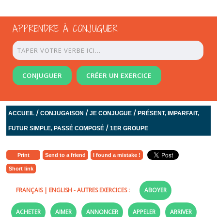
APPRENDRE À CONJUGUER
CONJUGUER
CRÉER UN EXERCICE
/
/
/
ACCUEIL
CONJUGAISON
JE CONJUGUE
PRÉSENT, IMPARFAIT,
/
FUTUR SIMPLE, PASSÉ COMPOSÉ
1ER GROUPE
Print
Send to a friend
I found a mistake !
Short link
FRANÇAIS
|
ENGLISH
- AUTRES EXERCICES :
ABOYER
ACHETER
AIMER
ANNONCER
APPELER
ARRIVER