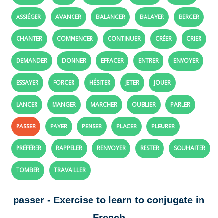
ASSIÉGER
AVANCER
BALANCER
BALAYER
BERCER
CHANTER
COMMENCER
CONTINUER
CRÉER
CRIER
DEMANDER
DONNER
EFFACER
ENTRER
ENVOYER
ESSAYER
FORCER
HÉSITER
JETER
JOUER
LANCER
MANGER
MARCHER
OUBLIER
PARLER
PASSER
PAYER
PENSER
PLACER
PLEURER
PRÉFÉRER
RAPPELER
RENVOYER
RESTER
SOUHAITER
TOMBER
TRAVAILLER
passer - Exercise to learn to conjugate in
French