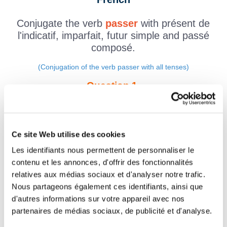
Conjugate the verb
passer
with présent de
l'indicatif, imparfait, futur simple and passé
composé.
(Conjugation of the verb passer with all tenses)
Question 1.
passer - Indicatif Imparfait
je
Ce site Web utilise des cookies
Question 2.
passer - Indicatif Présent
Les identifiants nous permettent de personnaliser le
nous
contenu et les annonces, d'offrir des fonctionnalités
relatives aux médias sociaux et d'analyser notre trafic.
Question 3.
Nous partageons également ces identifiants, ainsi que
passer - Indicatif Passé composé
d'autres informations sur votre appareil avec nos
il
partenaires de médias sociaux, de publicité et d'analyse.