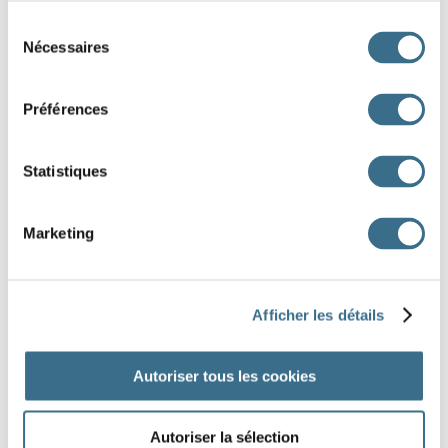
forcer - Indicatif Passé composé
Sélection
tu
Nécessaires
du
consentement
Question 5.
Préférences
forcer - Indicatif Imparfait
il
Statistiques
Question 6.
forcer - Indicatif Imparfait
Marketing
ils
Question 7.
forcer - Indicatif Passé composé
Afficher les détails
il
Autoriser tous les cookies
Question 8.
forcer - Indicatif Imparfait
vous
Autoriser la sélection