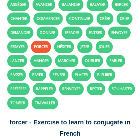
ASSIÉGER
AVANCER
BALANCER
BALAYER
BERCER
CHANTER
COMMENCER
CONTINUER
CRÉER
CRIER
DEMANDER
DONNER
EFFACER
ENTRER
ENVOYER
ESSAYER
FORCER
HÉSITER
JETER
JOUER
LANCER
MANGER
MARCHER
OUBLIER
PARLER
PASSER
PAYER
PENSER
PLACER
PLEURER
PRÉFÉRER
RAPPELER
RENVOYER
RESTER
SOUHAITER
TOMBER
TRAVAILLER
forcer - Exercise to learn to conjugate in
French