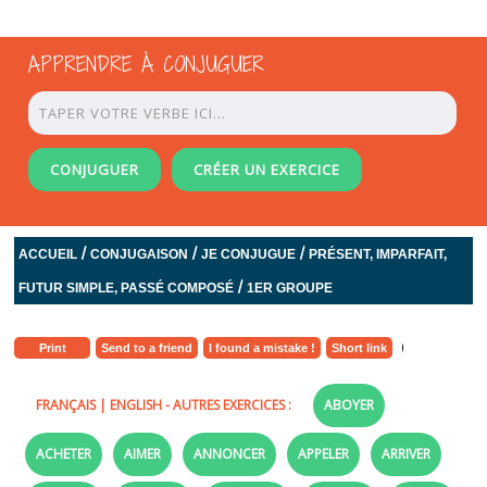
APPRENDRE À CONJUGUER
CONJUGUER
CRÉER UN EXERCICE
/
/
/
ACCUEIL
CONJUGAISON
JE CONJUGUE
PRÉSENT, IMPARFAIT,
/
FUTUR SIMPLE, PASSÉ COMPOSÉ
1ER GROUPE
Print
Send to a friend
I found a mistake !
Short link
FRANÇAIS
|
ENGLISH
- AUTRES EXERCICES :
ABOYER
ACHETER
AIMER
ANNONCER
APPELER
ARRIVER