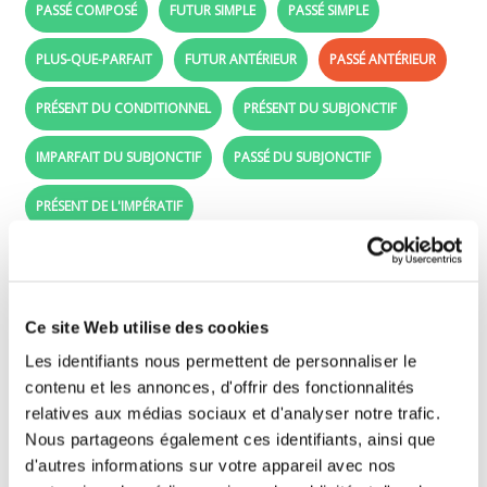
PASSÉ COMPOSÉ
FUTUR SIMPLE
PASSÉ SIMPLE
PLUS-QUE-PARFAIT
FUTUR ANTÉRIEUR
PASSÉ ANTÉRIEUR
PRÉSENT DU CONDITIONNEL
PRÉSENT DU SUBJONCTIF
IMPARFAIT DU SUBJONCTIF
PASSÉ DU SUBJONCTIF
PRÉSENT DE L'IMPÉRATIF
Passé antérieur - Learn French: acheter in
the passé antérieur
Ce site Web utilise des cookies
Drag the conjugated forms (purple labels) in
Les identifiants nous permettent de personnaliser le
front of the right subjects (je, tu, il, ..).
contenu et les annonces, d'offrir des fonctionnalités
relatives aux médias sociaux et d'analyser notre trafic.
Nous partageons également ces identifiants, ainsi que
j'
d'autres informations sur votre appareil avec nos