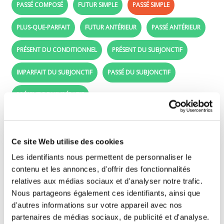
PASSÉ COMPOSÉ
FUTUR SIMPLE
PASSÉ SIMPLE
PLUS-QUE-PARFAIT
FUTUR ANTÉRIEUR
PASSÉ ANTÉRIEUR
PRÉSENT DU CONDITIONNEL
PRÉSENT DU SUBJONCTIF
IMPARFAIT DU SUBJONCTIF
PASSÉ DU SUBJONCTIF
PRÉSENT DE L'IMPÉRATIF
Passé simple - Conjugue le verbe balayer
Ce site Web utilise des cookies
Glisse les formes conjuguées (étiquettes
Les identifiants nous permettent de personnaliser le
violettes) devant les bons sujets (je, tu, il, ..).
contenu et les annonces, d'offrir des fonctionnalités
relatives aux médias sociaux et d'analyser notre trafic.
Nous partageons également ces identifiants, ainsi que
je
d'autres informations sur votre appareil avec nos
tu
partenaires de médias sociaux, de publicité et d'analyse.