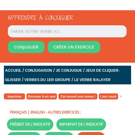
APPRENDRE À CONJUGUER
CONJUGUER
CRÉER UN EXERCICE
/
/
/
ACCUEIL
CONJUGAISON
JE CONJUGUE
JEUX DE CLIQUER-
/
/
GLISSER
VERBES DU 1ER GROUPE
LE VERBE BALAYER
Imprimer
Envoyer à un ami
J'ai trouvé une erreur !
Lien court
FRANÇAIS
|
ENGLISH
- AUTRES EXERCICES :
PRÉSENT DE L'INDICATIF
IMPARFAIT DE L'INDICATIF