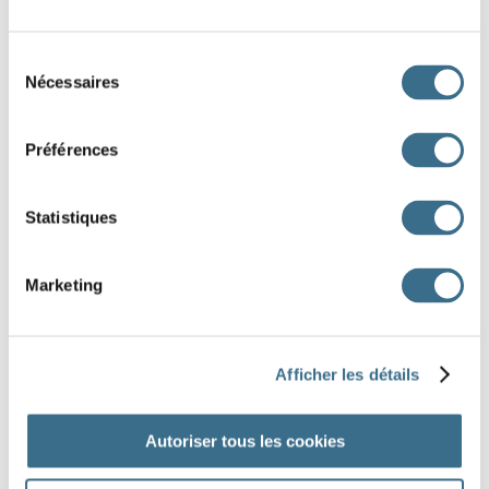
il
Sélection
nous
Nécessaires
du
consentement
vous
Préférences
ils
Statistiques
balaya
balayèrent
balayâtes
balayai
balayas
balayâmes
Marketing
J'AI TERMINÉ
Afficher les détails
Autoriser tous les cookies