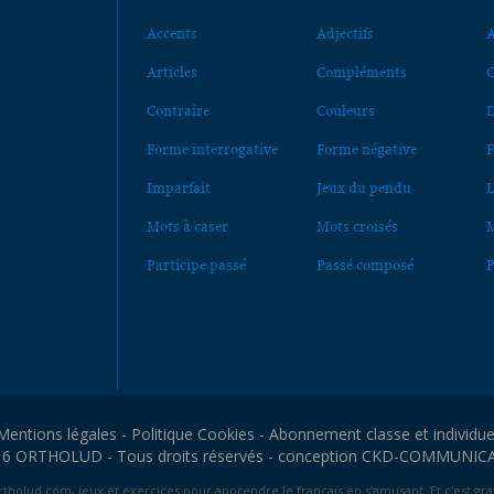
Accents
Adjectifs
A
Articles
Compléments
C
Contraire
Couleurs
D
Forme interrogative
Forme négative
F
Imparfait
Jeux du pendu
L
Mots à caser
Mots croisés
M
Participe passé
Passé composé
P
Mentions légales
-
Politique Cookies
-
Abonnement classe et individue
6 ORTHOLUD - Tous droits réservés - conception
CKD-COMMUNIC
tholud.com, jeux et exercices pour apprendre le français en s'amusant. Et c'est grat