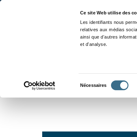
Accueil
Conjugaison
Ce site Web utilise des c
Les identifiants nous perme
relatives aux médias socia
ainsi que d'autres informa
et d'analyse.
APPRENDRE À CONJUGUER
Sélection
Nécessaires
du
consentement