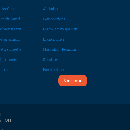
dverbes
Alphabet
onditionnel
Conjonctions
émonstratif
Forme active/passive
utur simple
Homonymes
ettre muette
Masculin - Féminin
ots mêlés
Nombres
luriel
Ponctuation
Voir tout
l
ATION
uit !