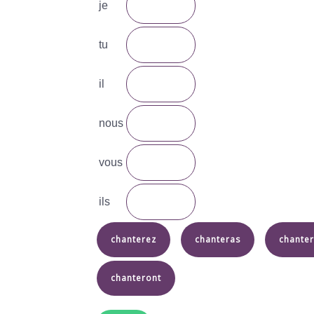
je
tu
il
nous
vous
ils
chanterez
chanteras
chanter
chanteront