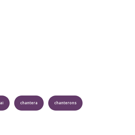
ai
chantera
chanterons