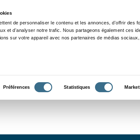
Grammaire
Orthographe
Dictée
Lecture
Vocabulaire
Divers
Par
ookies
ttent de personnaliser le contenu et les annonces, d'offrir des f
ux et d'analyser notre trafic. Nous partageons également ces ide
tions sur votre appareil avec nos partenaires de médias sociaux, 
CONJUGUER
Préférences
Statistiques
Market