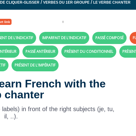
/
/
 DE CLIQUER-GLISSER
VERBES DU 1ER GROUPE
LE VERBE CHANTER
rt link
ENT DE L'INDICATIF
IMPARFAIT DE L'INDICATIF
PASSÉ COMPOSÉ
F
NTÉRIEUR
PASSÉ ANTÉRIEUR
PRÉSENT DU CONDITIONNEL
PRÉSEN
TIF
PRÉSENT DE L'IMPÉRATIF
Learn French with the
b chanter
bels) in front of the right subjects (je, tu,
il, ..).