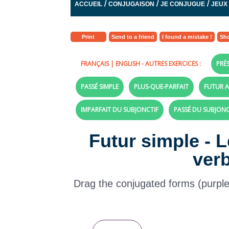
/
/
/
ACCUEIL
CONJUGAISON
JE CONJUGUE
JEUX
Print
Send to a friend
I found a mistake !
Sho
FRANÇAIS
|
ENGLISH
- AUTRES EXERCICES :
PRÉS
PASSÉ SIMPLE
PLUS-QUE-PARFAIT
FUTUR A
IMPARFAIT DU SUBJONCTIF
PASSÉ DU SUBJONC
Futur simple - 
ver
Drag the conjugated forms (purple la