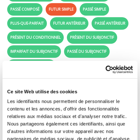
PASSÉ COMPOSÉ
FUTUR SIMPLE
PASSÉ SIMPLE
PLUS-QUE-PARFAIT
FUTUR ANTÉRIEUR
PASSÉ ANTÉRIEUR
PRÉSENT DU CONDITIONNEL
PRÉSENT DU SUBJONCTIF
IMPARFAIT DU SUBJONCTIF
PASSÉ DU SUBJONCTIF
PRÉSENT DE L'IMPÉRATIF
Futur simple - Conjugue le verbe chanter
Ce site Web utilise des cookies
Glisse les formes conjuguées (étiquettes
Les identifiants nous permettent de personnaliser le
violettes) devant les bons sujets (je, tu, il, ..).
contenu et les annonces, d'offrir des fonctionnalités
relatives aux médias sociaux et d'analyser notre trafic.
Nous partageons également ces identifiants, ainsi que
je
d'autres informations sur votre appareil avec nos
partenaires de médias sociaux, de publicité et d'analyse.