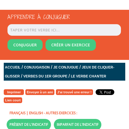
APPRENDRE À CONJUGUER
CONJUGUER
CRÉER UN EXERCICE
/
/
/
ACCUEIL
CONJUGAISON
JE CONJUGUE
JEUX DE CLIQUER-
/
/
GLISSER
VERBES DU 1ER GROUPE
LE VERBE CHANTER
Imprimer
Envoyer à un ami
J'ai trouvé une erreur !
Lien court
FRANÇAIS
|
ENGLISH
- AUTRES EXERCICES :
PRÉSENT DE L'INDICATIF
IMPARFAIT DE L'INDICATIF