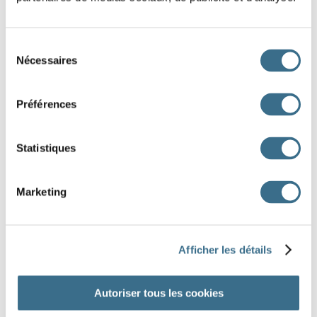
tu
il
Sélection
Nécessaires
du
nous
consentement
vous
Préférences
ils
Statistiques
chantera
chanterons
chanteront
chanterez
Marketing
chanterai
chanteras
J'AI TERMINÉ
Afficher les détails
Autoriser tous les cookies