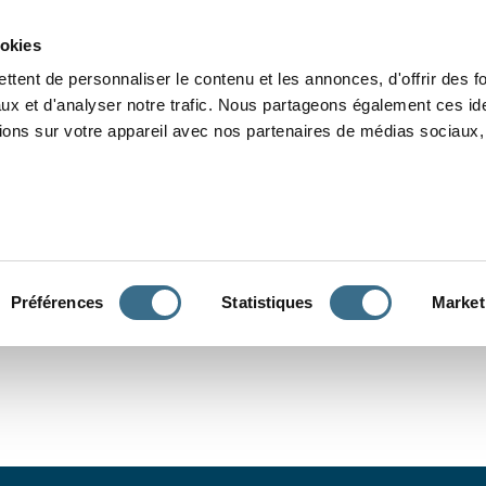
Grammaire
Orthographe
Dictée
Lecture
Vocabulaire
Divers
Par
ookies
ttent de personnaliser le contenu et les annonces, d'offrir des f
ux et d'analyser notre trafic. Nous partageons également ces ide
tions sur votre appareil avec nos partenaires de médias sociaux, 
CONJUGUER
Préférences
Statistiques
Market