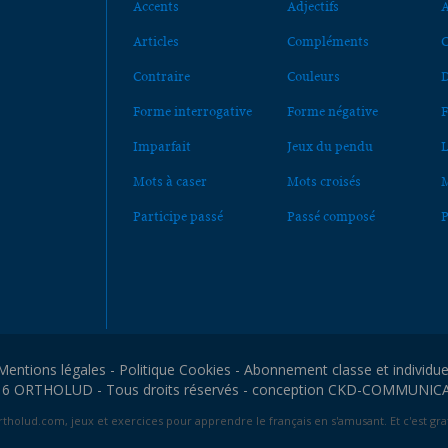
Accents
Adjectifs
A
Articles
Compléments
C
Contraire
Couleurs
D
Forme interrogative
Forme négative
F
Imparfait
Jeux du pendu
L
Mots à caser
Mots croisés
M
Participe passé
Passé composé
P
Mentions légales
-
Politique Cookies
-
Abonnement classe et individue
6 ORTHOLUD - Tous droits réservés - conception
CKD-COMMUNIC
tholud.com, jeux et exercices pour apprendre le français en s'amusant. Et c'est grat