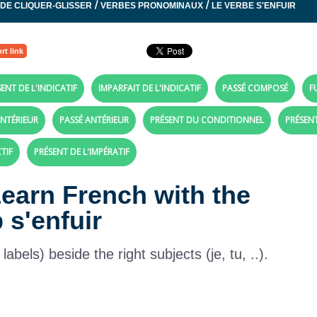
/
/
 DE CLIQUER-GLISSER
VERBES PRONOMINAUX
LE VERBE S'ENFUIR
rt link
ENT DE L'INDICATIF
IMPARFAIT DE L'INDICATIF
PASSÉ COMPOSÉ
F
NTÉRIEUR
PASSÉ ANTÉRIEUR
PRÉSENT DU CONDITIONNEL
PRÉSEN
TIF
PRÉSENT DE L'IMPÉRATIF
Learn French with the
 s'enfuir
bels) beside the right subjects (je, tu, ..).