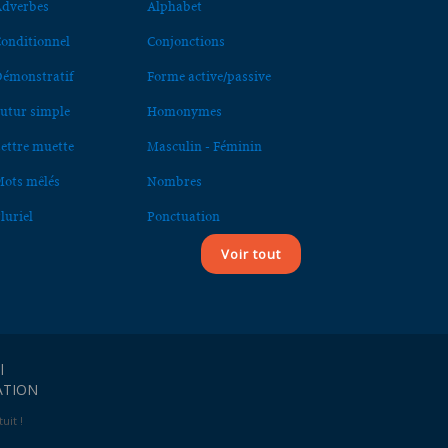
dverbes
Alphabet
onditionnel
Conjonctions
émonstratif
Forme active/passive
utur simple
Homonymes
ettre muette
Masculin - Féminin
ots mêlés
Nombres
luriel
Ponctuation
Voir tout
l
ATION
uit !