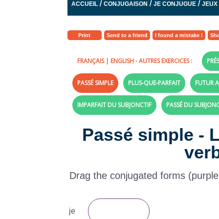
/
/
/
ACCUEIL
CONJUGAISON
JE CONJUGUE
JEUX
Print
Send to a friend
I found a mistake !
Sho
FRANÇAIS
|
ENGLISH
- AUTRES EXERCICES :
PRÉS
PASSÉ SIMPLE
PLUS-QUE-PARFAIT
FUTUR A
IMPARFAIT DU SUBJONCTIF
PASSÉ DU SUBJONC
Passé simple - 
verb
Drag the conjugated forms (purple la
je