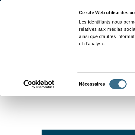
Accueil
Conjugaison
Ce site Web utilise des c
Les identifiants nous perme
relatives aux médias socia
ainsi que d'autres informa
et d'analyse.
APPRENDRE À CONJUGUER
Sélection
Nécessaires
du
consentement