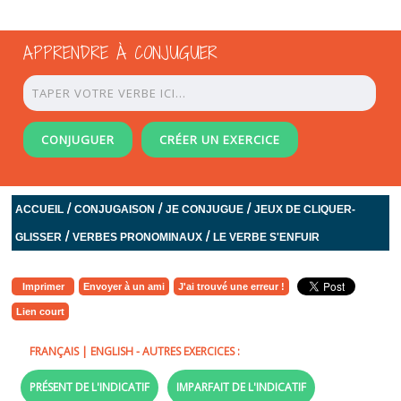
APPRENDRE À CONJUGUER
CONJUGUER
CRÉER UN EXERCICE
/
/
/
ACCUEIL
CONJUGAISON
JE CONJUGUE
JEUX DE CLIQUER-
/
/
GLISSER
VERBES PRONOMINAUX
LE VERBE S'ENFUIR
Imprimer
Envoyer à un ami
J'ai trouvé une erreur !
Lien court
FRANÇAIS
|
ENGLISH
- AUTRES EXERCICES :
PRÉSENT DE L'INDICATIF
IMPARFAIT DE L'INDICATIF