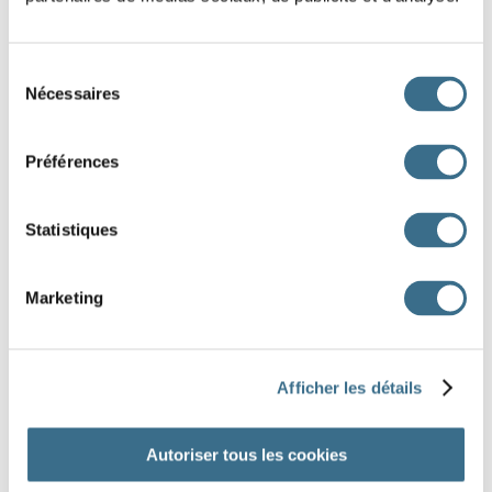
tu
il
Sélection
Nécessaires
du
nous
consentement
vous
Préférences
ils
Statistiques
s'enfuit
s'enfuirent
vous enfuîtes
m'enfuis
Marketing
nous enfuîmes
t'enfuis
J'AI TERMINÉ
Afficher les détails
Autoriser tous les cookies