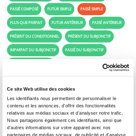
PASSÉ COMPOSÉ
FUTUR SIMPLE
PASSÉ SIMPLE
PLUS-QUE-PARFAIT
FUTUR ANTÉRIEUR
PASSÉ ANTÉRIEUR
PRÉSENT DU CONDITIONNEL
PRÉSENT DU SUBJONCTIF
IMPARFAIT DU SUBJONCTIF
PASSÉ DU SUBJONCTIF
PRÉSENT DE L'IMPÉRATIF
Passé simple - Conjugue le verbe s'enfuir
Ce site Web utilise des cookies
Glisse les formes conjuguées (étiquettes
Les identifiants nous permettent de personnaliser le
violettes) à côté des bons sujets.
contenu et les annonces, d'offrir des fonctionnalités
relatives aux médias sociaux et d'analyser notre trafic.
Nous partageons également ces identifiants, ainsi que
je
d'autres informations sur votre appareil avec nos
partenaires de médias sociaux, de publicité et d'analyse.