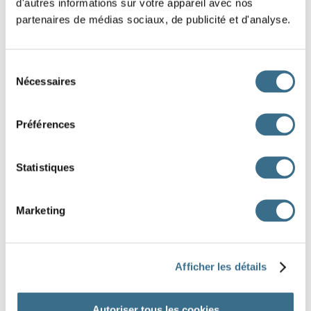
d'autres informations sur votre appareil avec nos
tu
partenaires de médias sociaux, de publicité et d'analyse.
il
Sélection
nous
Nécessaires
du
consentement
vous
Préférences
ils
Statistiques
vous étiez ennuyés
t'étais ennuyé
nous étions ennuyés
m'étais ennuyé
Marketing
s'étaient ennuyés
s'était ennuyé
Afficher les détails
DONE!
Autoriser tous les cookies