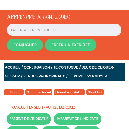
APPRENDRE À CONJUGUER
CONJUGUER
CRÉER UN EXERCICE
/
/
/
ACCUEIL
CONJUGAISON
JE CONJUGUE
JEUX DE CLIQUER-
/
/
GLISSER
VERBES PRONOMINAUX
LE VERBE S'ENNUYER
Print
Send to a friend
I found a mistake !
Short link
FRANÇAIS
|
ENGLISH
- AUTRES EXERCICES :
PRÉSENT DE L'INDICATIF
IMPARFAIT DE L'INDICATIF