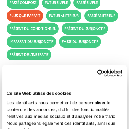
PASSÉ COMPOSÉ
FUTUR SIMPLE
PASSÉ SIMPLE
PLUS-QUE-PARFAIT
FUTUR ANTÉRIEUR
PASSÉ ANTÉRIEUR
PRÉSENT DU CONDITIONNEL
PRÉSENT DU SUBJONCTIF
IMPARFAIT DU SUBJONCTIF
PASSÉ DU SUBJONCTIF
PRÉSENT DE L'IMPÉRATIF
Plus-que-parfait - Learn French with the
verb s'ennuyer
Ce site Web utilise des cookies
Drag the conjugated forms (purple labels)
beside the right subjects (je, tu, ..).
Les identifiants nous permettent de personnaliser le
contenu et les annonces, d'offrir des fonctionnalités
relatives aux médias sociaux et d'analyser notre trafic.
je
Nous partageons également ces identifiants, ainsi que