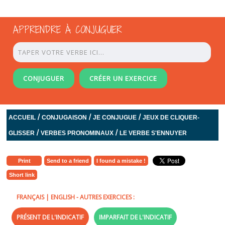
APPRENDRE À CONJUGUER
CONJUGUER
CRÉER UN EXERCICE
/
/
/
ACCUEIL
CONJUGAISON
JE CONJUGUE
JEUX DE CLIQUER-
/
/
GLISSER
VERBES PRONOMINAUX
LE VERBE S'ENNUYER
Print
Send to a friend
I found a mistake !
Short link
FRANÇAIS
|
ENGLISH
- AUTRES EXERCICES :
PRÉSENT DE L'INDICATIF
IMPARFAIT DE L'INDICATIF