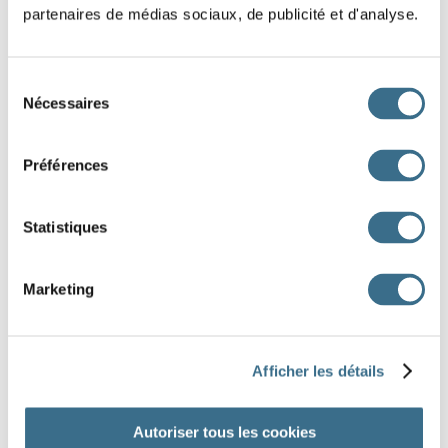
partenaires de médias sociaux, de publicité et d'analyse.
tu
Sélection
il
Nécessaires
du
nous
consentement
Préférences
vous
ils
Statistiques
nous ennuyons
vous ennuyez
s'ennuient
Marketing
t'ennuies
s'ennuie
m'ennuie
DONE!
Afficher les détails
Autoriser tous les cookies