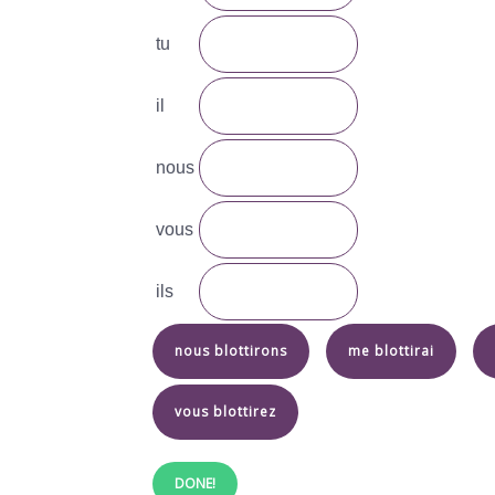
tu
il
nous
vous
ils
nous blottirons
me blottirai
vous blottirez
DONE!