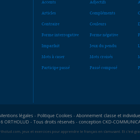
Accents
Adjectifs
A
Articles
Compléments
C
Contraire
Couleurs
D
Forme interrogative
Forme négative
F
Imparfait
Jeux du pendu
L
Mots à caser
Mots croisés
M
Participe passé
Passé composé
P
Mentions légales
-
Politique Cookies
-
Abonnement classe et individue
6 ORTHOLUD - Tous droits réservés - conception
CKD-COMMUNIC
tholud.com, jeux et exercices pour apprendre le français en s'amusant. Et c'est grat