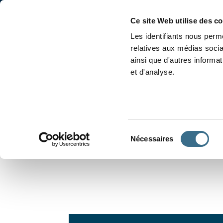
Accueil
Conjugaison
Ce site Web utilise des c
Les identifiants nous perme
relatives aux médias socia
ainsi que d'autres informa
et d'analyse.
APPRENDRE À CONJUGUER
Sélection
Nécessaires
du
consentement