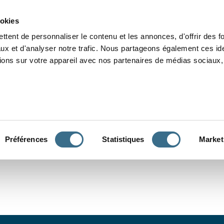
Grammaire
Orthographe
Dictée
Lecture
Vocabulaire
Divers
Par
ookies
ttent de personnaliser le contenu et les annonces, d'offrir des f
ux et d'analyser notre trafic. Nous partageons également ces ide
tions sur votre appareil avec nos partenaires de médias sociaux, 
CONJUGUER
Préférences
Statistiques
Market