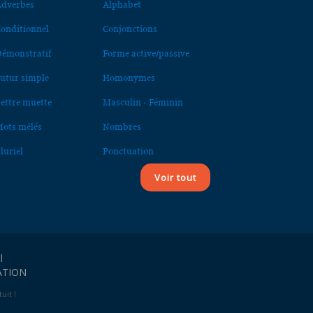
dverbes
Alphabet
onditionnel
Conjonctions
émonstratif
Forme active/passive
utur simple
Homonymes
ettre muette
Masculin - Féminin
ots mêlés
Nombres
luriel
Ponctuation
Voir tout
l
ATION
uit !