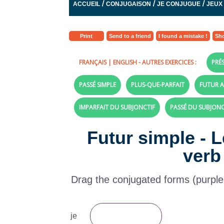
/
/
/
ACCUEIL
CONJUGAISON
JE CONJUGUE
JEUX
Print
Send to a friend
I found a mistake !
Sho
FRANÇAIS
|
ENGLISH
- AUTRES EXERCICES :
PRÉS
PASSÉ SIMPLE
PLUS-QUE-PARFAIT
FUTUR A
IMPARFAIT DU SUBJONCTIF
PASSÉ DU SUBJONC
Futur simple - 
verb 
Drag the conjugated forms (purple la
je