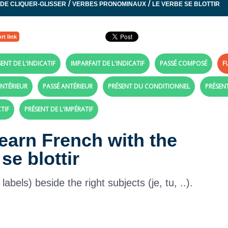
/
/
 DE CLIQUER-GLISSER
VERBES PRONOMINAUX
LE VERBE SE BLOTTIR
rt link
ENT DE L'INDICATIF
IMPARFAIT DE L'INDICATIF
PASSÉ COMPOSÉ
F
NTÉRIEUR
PASSÉ ANTÉRIEUR
PRÉSENT DU CONDITIONNEL
PRÉSEN
TIF
PRÉSENT DE L'IMPÉRATIF
Learn French with the
se blottir
bels) beside the right subjects (je, tu, ..).