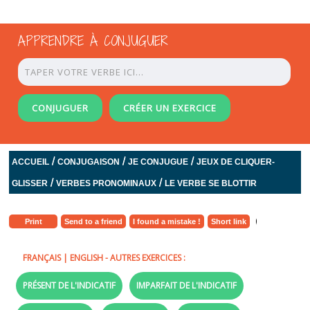
APPRENDRE À CONJUGUER
CONJUGUER
CRÉER UN EXERCICE
/
/
/
ACCUEIL
CONJUGAISON
JE CONJUGUE
JEUX DE CLIQUER-
/
/
GLISSER
VERBES PRONOMINAUX
LE VERBE SE BLOTTIR
Print
Send to a friend
I found a mistake !
Short link
FRANÇAIS
|
ENGLISH
- AUTRES EXERCICES :
PRÉSENT DE L'INDICATIF
IMPARFAIT DE L'INDICATIF