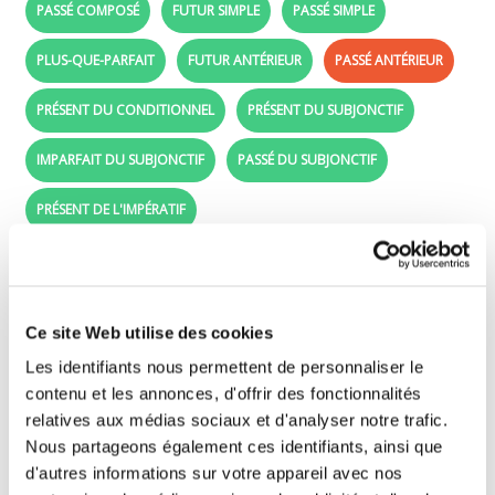
PASSÉ COMPOSÉ
FUTUR SIMPLE
PASSÉ SIMPLE
PLUS-QUE-PARFAIT
FUTUR ANTÉRIEUR
PASSÉ ANTÉRIEUR
PRÉSENT DU CONDITIONNEL
PRÉSENT DU SUBJONCTIF
IMPARFAIT DU SUBJONCTIF
PASSÉ DU SUBJONCTIF
PRÉSENT DE L'IMPÉRATIF
Passé antérieur - Learn French with the
verb se blottir
Ce site Web utilise des cookies
Drag the conjugated forms (purple labels)
Les identifiants nous permettent de personnaliser le
beside the right subjects (je, tu, ..).
contenu et les annonces, d'offrir des fonctionnalités
relatives aux médias sociaux et d'analyser notre trafic.
Nous partageons également ces identifiants, ainsi que
je
d'autres informations sur votre appareil avec nos