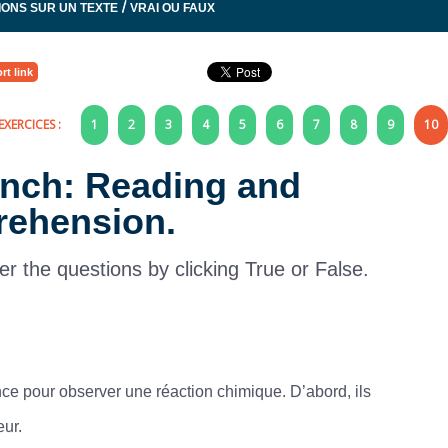
/
IONS SUR UN TEXTE
VRAI OU FAUX
rt link
EXERCICES :
1
2
3
4
5
6
7
8
9
10
rench: Reading and
ehension.
er the questions by clicking True or False.
nce pour observer une réaction chimique. D’abord, ils
eur.