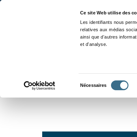
Accueil
Conjugaison
Ce site Web utilise des c
Les identifiants nous perme
relatives aux médias socia
ainsi que d'autres informa
et d'analyse.
APPRENDRE À CONJUGUER
Sélection
Nécessaires
du
consentement