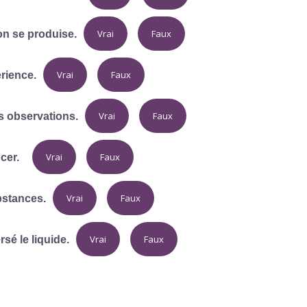
Vrai
Faux
on se produise.
Vrai
Faux
érience.
Vrai
Faux
rs observations.
Vrai
Faux
cer.
Vrai
Faux
bstances.
Vrai
Faux
sé le liquide.