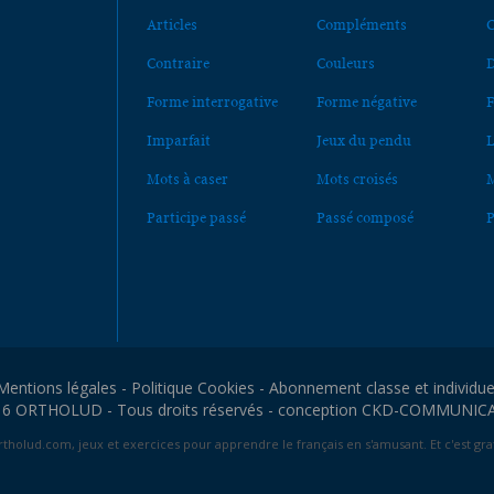
Articles
Compléments
C
Contraire
Couleurs
D
Forme interrogative
Forme négative
F
Imparfait
Jeux du pendu
L
Mots à caser
Mots croisés
M
Participe passé
Passé composé
P
Mentions légales
-
Politique Cookies
-
Abonnement classe et individue
6 ORTHOLUD - Tous droits réservés - conception
CKD-COMMUNIC
tholud.com, jeux et exercices pour apprendre le français en s'amusant. Et c'est grat