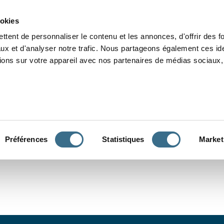
Grammaire
Orthographe
Dictée
Lecture
Vocabulaire
Divers
Par
ookies
ttent de personnaliser le contenu et les annonces, d'offrir des f
ux et d'analyser notre trafic. Nous partageons également ces ide
tions sur votre appareil avec nos partenaires de médias sociaux, 
CONJUGUER
Préférences
Statistiques
Market