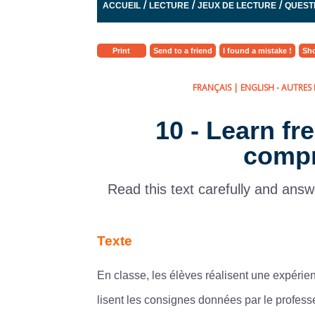
/
/
/
ACCUEIL
LECTURE
JEUX DE LECTURE
QUEST
Print
Send to a friend
I found a mistake !
Sho
FRANÇAIS
|
ENGLISH
- AUTRES 
10 - Learn f
compr
Read this text carefully and answ
Texte
En classe, les élèves réalisent une expérie
lisent les consignes données par le profess