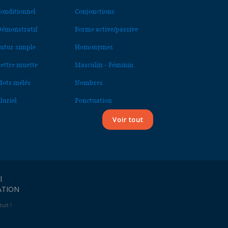
onditionnel
Conjonctions
émonstratif
Forme active/passive
utur simple
Homonymes
ettre muette
Masculin - Féminin
ots mêlés
Nombres
luriel
Ponctuation
Voir tout
l
ATION
uit !