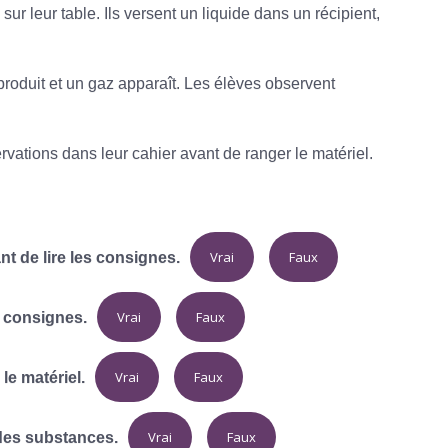
sur leur table. Ils versent un liquide dans un récipient,
roduit et un gaz apparaît. Les élèves observent
servations dans leur cahier avant de ranger le matériel.
Vrai
Faux
t de lire les consignes.
Vrai
Faux
s consignes.
Vrai
Faux
le matériel.
Vrai
Faux
 des substances.