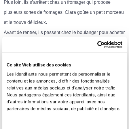
Plus loin, ils s’arrêtent chez un fromager qui propose
plusieurs sortes de fromages. Clara goûte un petit morceau
et le trouve délicieux.
Avant de rentrer, ils passent chez le boulanger pour acheter
une baguette encore chaude.
Questions
Ce site Web utilise des cookies
Vrai
Faux
Clara va au marché avec sa
Les identifiants nous permettent de personnaliser le
contenu et les annonces, d'offrir des fonctionnalités
mère.
relatives aux médias sociaux et d'analyser notre trafic.
Nous partageons également ces identifiants, ainsi que
Vrai
Faux
d'autres informations sur votre appareil avec nos
Ils arrivent tôt au marché.
partenaires de médias sociaux, de publicité et d'analyse.
Vrai
Faux
Le marché est vide quand ils
Sélection