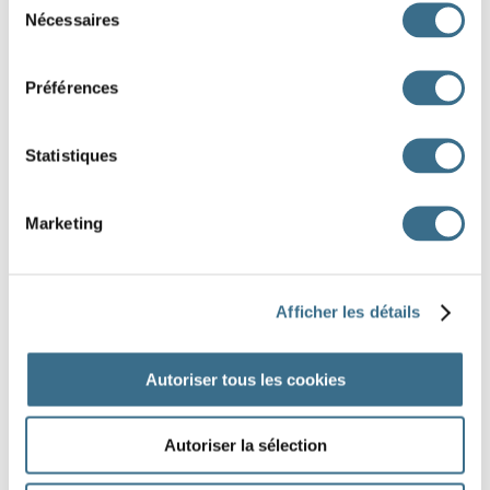
arrivent.
Nécessaires
du
consentement
Vrai
Faux
Ils achètent des tomates et
Préférences
des carottes.
Statistiques
Vrai
Faux
Ils achètent aussi des
Marketing
pommes.
Vrai
Faux
Clara goûte un morceau de
Afficher les détails
fromage.
Autoriser tous les cookies
Vrai
Faux
Elle n’aime pas le fromage.
Autoriser la sélection
Vrai
Faux
Ils vont chez le boulanger.