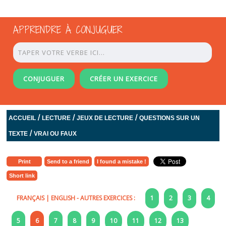
APPRENDRE À CONJUGUER
CONJUGUER
CRÉER UN EXERCICE
/
/
/
ACCUEIL
LECTURE
JEUX DE LECTURE
QUESTIONS SUR UN
/
TEXTE
VRAI OU FAUX
Print
Send to a friend
I found a mistake !
Short link
FRANÇAIS
|
ENGLISH
- AUTRES EXERCICES :
1
2
3
4
5
6
7
8
9
10
11
12
13