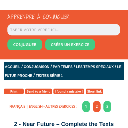
APPRENDRE À CONJUGUER
CONJUGUER
CRÉER UN EXERCICE
/
/
/
/
ACCUEIL
CONJUGAISON
PAR TEMPS
LES TEMPS SPÉCIAUX
LE
/
FUTUR PROCHE
TEXTES SÉRIE 1
Print
Send to a friend
I found a mistake !
Short link
FRANÇAIS
|
ENGLISH
- AUTRES EXERCICES :
1
2
3
2 - Near Future – Complete the Texts