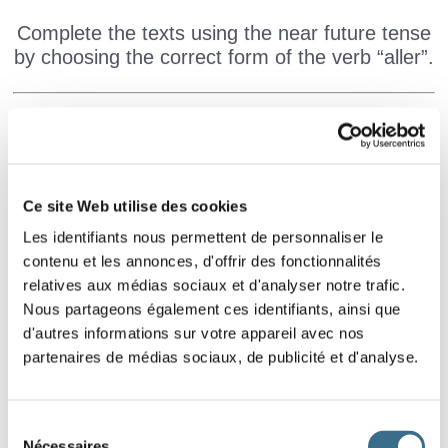
Complete the texts using the near future tense
by choosing the correct form of the verb “aller”.
Samedi, nous
passer la journée chez nos
grands-parents. Je
apporter un gâteau pour le
dessert.
Ce site Web utilise des cookies
Les identifiants nous permettent de personnaliser le
À notre arrivée, ma sœur
mettre la table
contenu et les annonces, d'offrir des fonctionnalités
pendant que tu
aider grand-mère dans la
relatives aux médias sociaux et d'analyser notre trafic.
cuisine.
Nous partageons également ces identifiants, ainsi que
d'autres informations sur votre appareil avec nos
Pendant ce temps, mes cousins
jouer au
partenaires de médias sociaux, de publicité et d'analyse.
ballon dans le jardin et vous
arroser les fleurs.
Après le déjeuner, nous
nous promener dans
Sélection
Nécessaires