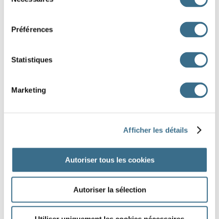
le village. En passant devant la boulangerie, tu
du
consentement
acheter du pain et je
prendre
Préférences
quelques photos.
Le soir, toute la famille
dîner ensemble.
Statistiques
Marketing
DONE!
Afficher les détails
Autoriser tous les cookies
Autoriser la sélection