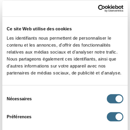
LEÇON : LE FUTUR PROCHE
1
0
Ce site Web utilise des cookies
Les identifiants nous permettent de personnaliser le
PHRASES - SÉRIE 1
2
contenu et les annonces, d'offrir des fonctionnalités
0
relatives aux médias sociaux et d'analyser notre trafic.
Nous partageons également ces identifiants, ainsi que
d'autres informations sur votre appareil avec nos
partenaires de médias sociaux, de publicité et d'analyse.
TEXTES SÉRIE 1
3
0
Sélection
Nécessaires
du
consentement
Préférences