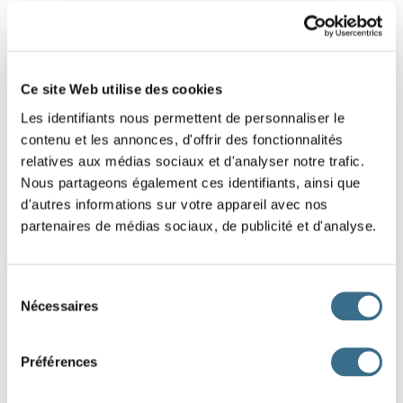
8 - Learn french: the negative sentence.
Put that negative sentence in the right order.
Ce site Web utilise des cookies
Slide the words!
Les identifiants nous permettent de personnaliser le
Be careful, the words that have a capital letter are those that start
contenu et les annonces, d'offrir des fonctionnalités
the sentences, look also where is the period, it is it that ends the
relatives aux médias sociaux et d'analyser notre trafic.
sentence.
Nous partageons également ces identifiants, ainsi que
d'autres informations sur votre appareil avec nos
travaillons
Nous
ne
cette
semaine.
pas
partenaires de médias sociaux, de publicité et d'analyse.
DONE!
Sélection
Nécessaires
du
consentement
Préférences