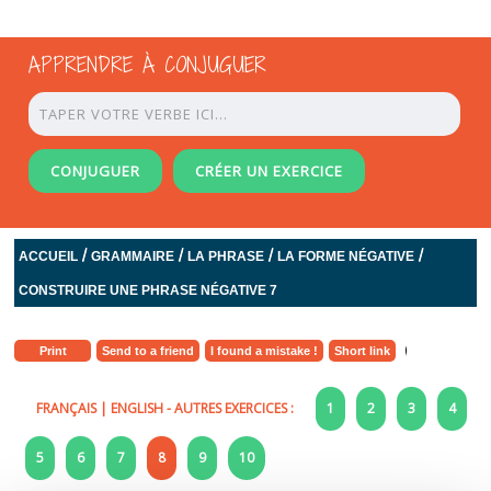
APPRENDRE À CONJUGUER
CONJUGUER
CRÉER UN EXERCICE
/
/
/
/
ACCUEIL
GRAMMAIRE
LA PHRASE
LA FORME NÉGATIVE
CONSTRUIRE UNE PHRASE NÉGATIVE 7
Print
Send to a friend
I found a mistake !
Short link
FRANÇAIS
|
ENGLISH
- AUTRES EXERCICES :
1
2
3
4
5
6
7
8
9
10