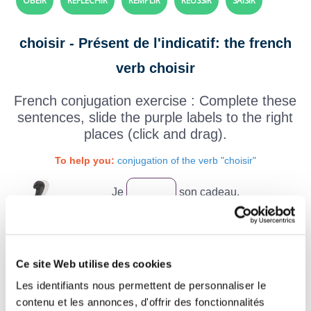
OBÉIR
RÉFLÉCHIR
REMPLIR
RÉUSSIR
SAISIR
choisir - Présent de l'indicatif: the french
verb choisir
French conjugation exercise : Complete these
sentences, slide the purple labels to the right
places (click and drag).
To help you:
conjugation of the verb "choisir"
Je
son cadeau.
Lucie
de monter un poney.
Les garçons
de regarder le
Ce site Web utilise des cookies
film d'action.
Les identifiants nous permettent de personnaliser le
contenu et les annonces, d'offrir des fonctionnalités
Aux échecs, vous
les