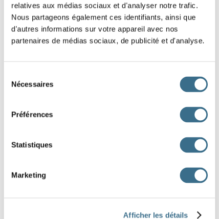
relatives aux médias sociaux et d'analyser notre trafic.
pièces blanches.
Nous partageons également ces identifiants, ainsi que
d'autres informations sur votre appareil avec nos
Marc et moi
les vélos rouges.
partenaires de médias sociaux, de publicité et d'analyse.
Et toi, lequel
-tu ?
Je
le plus clair des deux.
Sélection
Nécessaires
du
On ne
pas sa famille.
consentement
Préférences
Vous
de prendre la route de droite.
Nous
un beau bouquet de fleurs.
Statistiques
Fotolia © evarin20
choisis
choisit
choisissons
choisissez
Marketing
choisis
choisissons
choisissent
choisit
Afficher les détails
choisissez
choisis