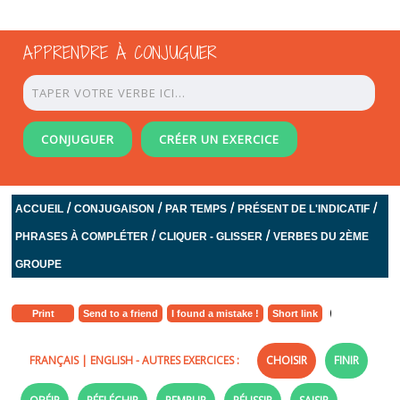
APPRENDRE À CONJUGUER
CONJUGUER
CRÉER UN EXERCICE
/
/
/
/
ACCUEIL
CONJUGAISON
PAR TEMPS
PRÉSENT DE L'INDICATIF
/
/
PHRASES À COMPLÉTER
CLIQUER - GLISSER
VERBES DU 2ÈME
GROUPE
Print
Send to a friend
I found a mistake !
Short link
FRANÇAIS
|
ENGLISH
- AUTRES EXERCICES :
CHOISIR
FINIR