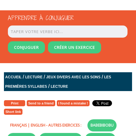
APPRENDRE À CONJUGUER
CONJUGUER
CRÉER UN EXERCICE
/
/
/
ACCUEIL
LECTURE
JEUX DIVERS AVEC LES SONS
LES
/
PREMIÈRES SYLLABES
LECTURE
Print
Send to a friend
I found a mistake !
Short link
FRANÇAIS
|
ENGLISH
- AUTRES EXERCICES :
BABEBIBOBU