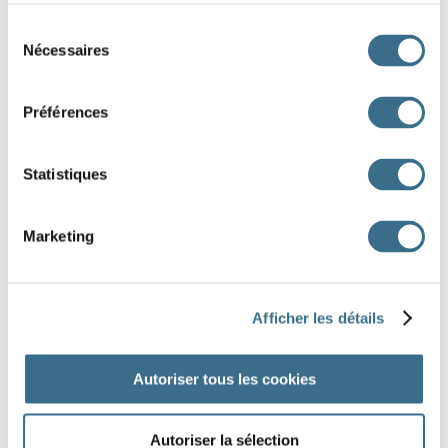
Sélection
Nécessaires
du
FE
FENÊTRE
consentement
Préférences
FI
FILLE
Statistiques
FO
FORÊT
Marketing
FU
FUMÉE
Afficher les détails
Dessin Fotolia © ivook, GraphicsRF,
Autoriser tous les cookies
Autoriser la sélection