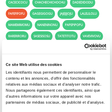
CACECICOCU
CHACHECHICHOCHU
DADEDIDODU
FAFEFIFOFU
GAGEGIGOGU
JAJEJIJOJU
LALELILOLU
MAMEMIMOMU
NANENINONU
PAPEPIPOPU
RARERIRORU
SASESISOSU
TATETITOTU
VAVEVIVOVU
fafefifofu - Learn to read in French: The
syllables fa fe fi fo and fu
Ce site Web utilise des cookies
Listen and repeat the syllables and words!
Les identifiants nous permettent de personnaliser le
contenu et les annonces, d'offrir des fonctionnalités
relatives aux médias sociaux et d'analyser notre trafic.
Click on the syllables and click on the pictures!
Nous partageons également ces identifiants, ainsi que
d'autres informations sur votre appareil avec nos
fa - fe - fi - fo - fu
partenaires de médias sociaux, de publicité et d'analyse.
FA
FAMILLE