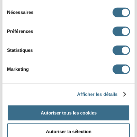
Sélection
Nécessaires
du
VÉ
VÉLO
consentement
Préférences
VI
VIPÈRE
Statistiques
VO
VOLETS
Marketing
VU
VUE
Afficher les détails
Dessin Fotolia © ylivdesign, Marco Saracco
Autoriser tous les cookies
Autoriser la sélection