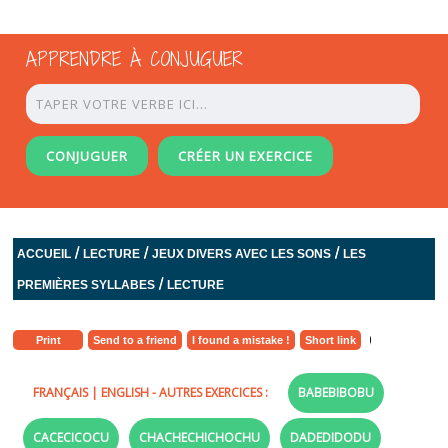
APPRENDRE À CONJUGUER
CONJUGUER
CRÉER UN EXERCICE
/
/
/
ACCUEIL
LECTURE
JEUX DIVERS AVEC LES SONS
LES
/
PREMIÈRES SYLLABES
LECTURE
Print
Send to a friend
I found a mistake !
Short link
FRANÇAIS
|
ENGLISH
- AUTRES EXERCICES :
BABEBIBOBU
CACECICOCU
CHACHECHICHOCHU
DADEDIDODU