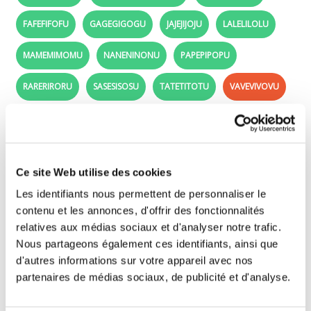
FAFEFIFOFU
GAGEGIGOGU
JAJEJIJOJU
LALELILOLU
MAMEMIMOMU
NANENINONU
PAPEPIPOPU
RARERIRORU
SASESISOSU
TATETITOTU
VAVEVIVOVU
vavevivovu - Learn to read in French: The
syllables va ve vi vo and vu
Ce site Web utilise des cookies
Listen and repeat the syllables and words!
Les identifiants nous permettent de personnaliser le
contenu et les annonces, d'offrir des fonctionnalités
Click on the syllables and click on the pictures!
relatives aux médias sociaux et d'analyser notre trafic.
Nous partageons également ces identifiants, ainsi que
va - ve - vi - vo - vu
d'autres informations sur votre appareil avec nos
partenaires de médias sociaux, de publicité et d'analyse.
VA
VALISE