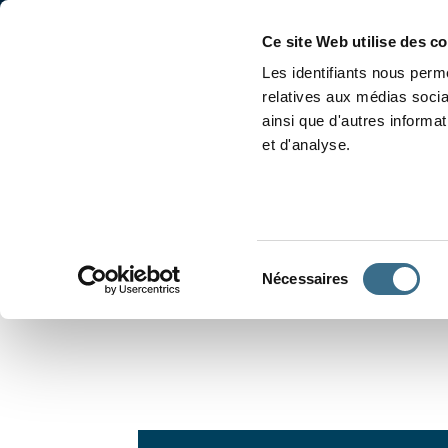
Accueil
Conjugaison
Ce site Web utilise des c
Les identifiants nous perme
relatives aux médias socia
ainsi que d'autres informa
et d'analyse.
APPRENDRE À CONJUGUER
Sélection
Nécessaires
du
consentement