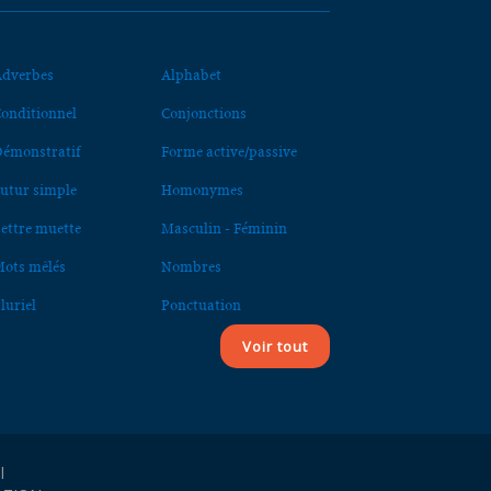
dverbes
Alphabet
onditionnel
Conjonctions
émonstratif
Forme active/passive
utur simple
Homonymes
ettre muette
Masculin - Féminin
ots mêlés
Nombres
luriel
Ponctuation
Voir tout
l