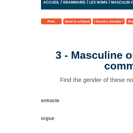
/
/
/
ACCUEIL
GRAMMAIRE
LES NOMS
MASCULIN O
Print
Send to a friend
I found a mistake !
Sho
3 - Masculine o
comm
Find the gender of these no
entracte
orgue