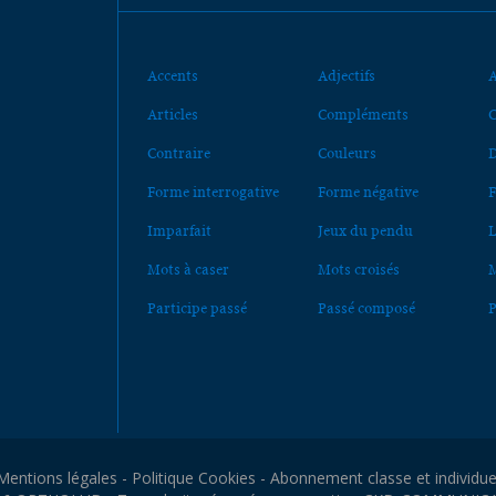
Accents
Adjectifs
A
Articles
Compléments
C
Contraire
Couleurs
D
Forme interrogative
Forme négative
F
Imparfait
Jeux du pendu
L
Mots à caser
Mots croisés
M
Participe passé
Passé composé
P
Mentions légales
-
Politique Cookies
-
Abonnement classe et individue