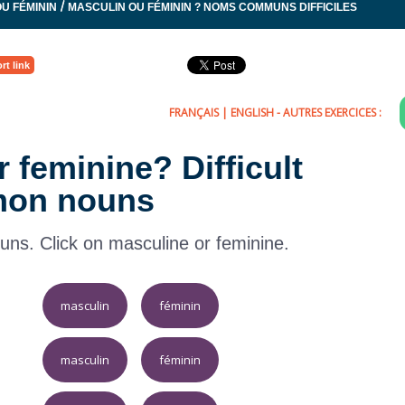
/
U FÉMININ
MASCULIN OU FÉMININ ? NOMS COMMUNS DIFFICILES
rt link
FRANÇAIS
|
ENGLISH
- AUTRES EXERCICES :
r feminine? Difficult
on nouns
uns. Click on masculine or feminine.
masculin
féminin
masculin
féminin