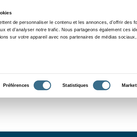
Grammaire
Orthographe
Dictée
Lecture
Vocabulaire
Divers
Par
ookies
ttent de personnaliser le contenu et les annonces, d'offrir des f
ux et d'analyser notre trafic. Nous partageons également ces ide
tions sur votre appareil avec nos partenaires de médias sociaux, 
CONJUGUER
Préférences
Statistiques
Market