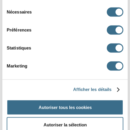
masculin
féminin
Sélection
antidote
Nécessaires
du
consentement
masculin
féminin
hémisphère
Préférences
masculin
féminin
octave
Statistiques
masculin
féminin
stère
Marketing
DONE!
Afficher les détails
Autoriser tous les cookies
Autoriser la sélection