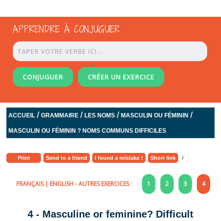
APPRENDRE À CONJUGUER
CONJUGUER
CRÉER UN EXERCICE
/
/
/
/
ACCUEIL
GRAMMAIRE
LES NOMS
MASCULIN OU FÉMININ
MASCULIN OU FÉMININ ? NOMS COMMUNS DIFFICILES
Print
Send to a friend
I found a mistake !
Short link
FRANÇAIS
|
ENGLISH
- AUTRES EXERCICES :
1
2
3
4
4 - Masculine or feminine? Difficult