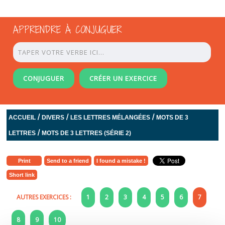
APPRENDRE À CONJUGUER
CONJUGUER
CRÉER UN EXERCICE
/
/
/
ACCUEIL
DIVERS
LES LETTRES MÉLANGÉES
MOTS DE 3
/
LETTRES
MOTS DE 3 LETTRES (SÉRIE 2)
Print
Send to a friend
I found a mistake !
Short link
AUTRES EXERCICES :
1
2
3
4
5
6
7
8
9
10