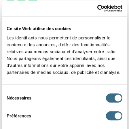
7 - Lettres mélangées : Mot de 3 lettres
Replace dans le bon ordre les lettres de ce
Ce site Web utilise des cookies
mot.
Les identifiants nous permettent de personnaliser le
contenu et les annonces, d'offrir des fonctionnalités
Indice : Fruits
relatives aux médias sociaux et d'analyser notre trafic.
Nous partageons également ces identifiants, ainsi que
U
J
S
d'autres informations sur votre appareil avec nos
partenaires de médias sociaux, de publicité et d'analyse.
DONE!
Sélection
Nécessaires
du
consentement
Préférences