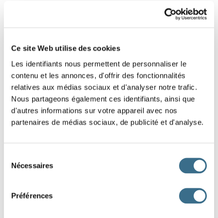
8 - Lettres mélangées : Mot de 3 lettres
Replace dans le bon ordre les lettres de ce
Ce site Web utilise des cookies
mot.
Les identifiants nous permettent de personnaliser le
Indice : Chiffre
contenu et les annonces, d'offrir des fonctionnalités
relatives aux médias sociaux et d'analyser notre trafic.
I
S
X
Nous partageons également ces identifiants, ainsi que
d'autres informations sur votre appareil avec nos
partenaires de médias sociaux, de publicité et d'analyse.
DONE!
Sélection
Nécessaires
du
consentement
Préférences