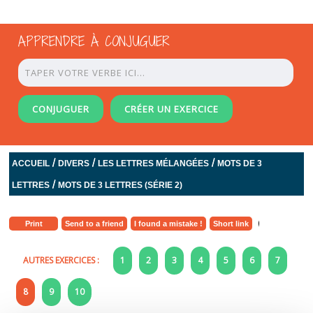
APPRENDRE À CONJUGUER
CONJUGUER
CRÉER UN EXERCICE
/
/
/
ACCUEIL
DIVERS
LES LETTRES MÉLANGÉES
MOTS DE 3
/
LETTRES
MOTS DE 3 LETTRES (SÉRIE 2)
Print
Send to a friend
I found a mistake !
Short link
AUTRES EXERCICES :
1
2
3
4
5
6
7
8
9
10