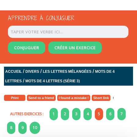
APPRENDRE À CONJUGUER
CONJUGUER
CRÉER UN EXERCICE
/
/
/
ACCUEIL
DIVERS
LES LETTRES MÉLANGÉES
MOTS DE 4
/
LETTRES
MOTS DE 4 LETTRES (SÉRIE 3)
Print
Send to a friend
I found a mistake !
Short link
AUTRES EXERCICES :
1
2
3
4
5
6
7
8
9
10