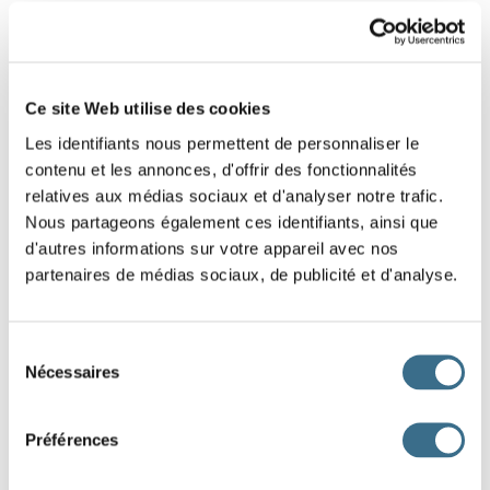
5 - Lettres mélangées : Mot de 4 lettres
Replace les lettres de ce mot dans le bon
Ce site Web utilise des cookies
ordre.
Les identifiants nous permettent de personnaliser le
Indice : Boxe
contenu et les annonces, d'offrir des fonctionnalités
relatives aux médias sociaux et d'analyser notre trafic.
N
I
R
G
Nous partageons également ces identifiants, ainsi que
d'autres informations sur votre appareil avec nos
partenaires de médias sociaux, de publicité et d'analyse.
DONE!
Sélection
Nécessaires
du
consentement
Préférences