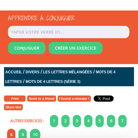
APPRENDRE À CONJUGUER
CONJUGUER
CRÉER UN EXERCICE
/
/
/
ACCUEIL
DIVERS
LES LETTRES MÉLANGÉES
MOTS DE 4
/
LETTRES
MOTS DE 4 LETTRES (SÉRIE 3)
Print
Send to a friend
I found a mistake !
Short link
AUTRES EXERCICES :
1
2
3
4
5
6
7
8
9
10