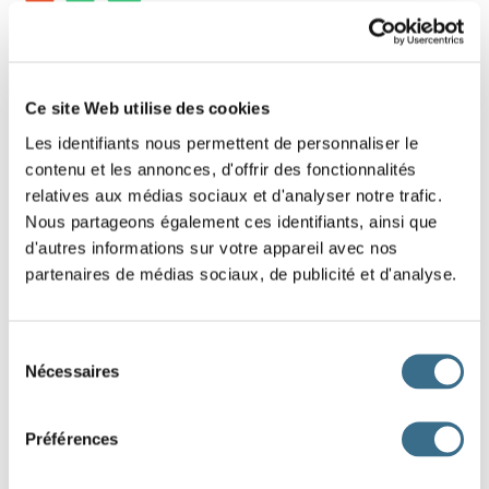
8 - Lettres mélangées : Mot de 4 lettres
Replace les lettres de ce mot dans le bon
Ce site Web utilise des cookies
ordre.
Les identifiants nous permettent de personnaliser le
contenu et les annonces, d'offrir des fonctionnalités
Indice : Plante
relatives aux médias sociaux et d'analyser notre trafic.
Nous partageons également ces identifiants, ainsi que
O
J
S
A
d'autres informations sur votre appareil avec nos
partenaires de médias sociaux, de publicité et d'analyse.
DONE!
Sélection
Nécessaires
du
consentement
Préférences