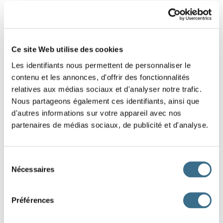
4 - Learn french: Find the word - Word of 5
letters
Ce site Web utilise des cookies
Put the letters on the right order (drags the
Les identifiants nous permettent de personnaliser le
letters)
contenu et les annonces, d'offrir des fonctionnalités
Hint: De maison
relatives aux médias sociaux et d'analyser notre trafic.
Nous partageons également ces identifiants, ainsi que
d'autres informations sur votre appareil avec nos
N
L
I
G
E
partenaires de médias sociaux, de publicité et d'analyse.
DONE!
Sélection
Nécessaires
du
consentement
Préférences