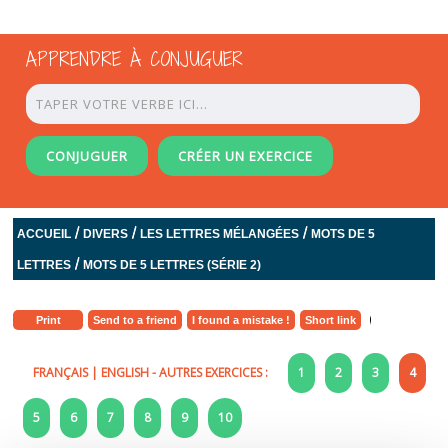
APPRENDRE À CONJUGUER
CONJUGUER
CRÉER UN EXERCICE
/
/
/
ACCUEIL
DIVERS
LES LETTRES MÉLANGÉES
MOTS DE 5
/
LETTRES
MOTS DE 5 LETTRES (SÉRIE 2)
Print
Send to a friend
I found a mistake !
Short link
FRANÇAIS
|
ENGLISH
- AUTRES EXERCICES :
1
2
3
4
5
6
7
8
9
10