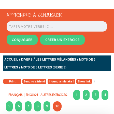
APPRENDRE À CONJUGUER
CONJUGUER
CRÉER UN EXERCICE
/
/
/
ACCUEIL
DIVERS
LES LETTRES MÉLANGÉES
MOTS DE 5
/
LETTRES
MOTS DE 5 LETTRES (SÉRIE 3)
Print
Send to a friend
I found a mistake !
Short link
FRANÇAIS
|
ENGLISH
- AUTRES EXERCICES :
1
2
3
4
5
6
7
8
9
10