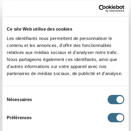
10 - Learn french: Find the word - Word of 5
letters
Ce site Web utilise des cookies
Put the letters on the right order (drags the
Les identifiants nous permettent de personnaliser le
letters)
contenu et les annonces, d'offrir des fonctionnalités
Hint: Verbe
relatives aux médias sociaux et d'analyser notre trafic.
Nous partageons également ces identifiants, ainsi que
d'autres informations sur votre appareil avec nos
R
P
E
A
Y
partenaires de médias sociaux, de publicité et d'analyse.
DONE!
Sélection
Nécessaires
du
consentement
Préférences