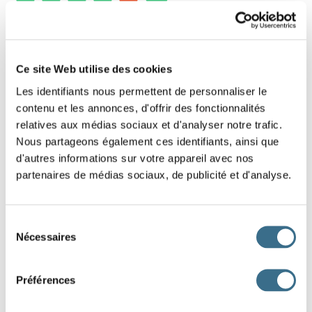
9 - Learn french: Find the word - Word of 5
letters
Ce site Web utilise des cookies
Les identifiants nous permettent de personnaliser le
Put the letters on the right order (drags the
contenu et les annonces, d'offrir des fonctionnalités
letters)
relatives aux médias sociaux et d'analyser notre trafic.
Hint: Famille
Nous partageons également ces identifiants, ainsi que
d'autres informations sur votre appareil avec nos
partenaires de médias sociaux, de publicité et d'analyse.
O
L
C
N
E
DONE!
Sélection
Nécessaires
du
consentement
Préférences