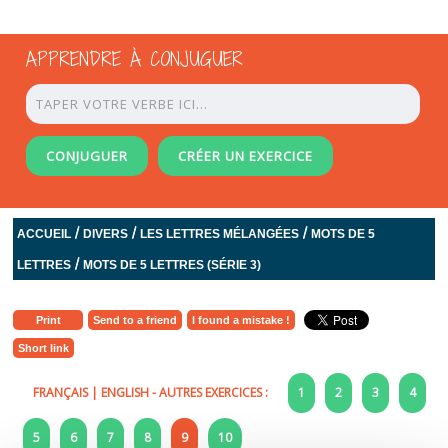
APPRENDRE À CONJUGUER
CONJUGUER
CRÉER UN EXERCICE
/
/
/
ACCUEIL
DIVERS
LES LETTRES MÉLANGÉES
MOTS DE 5
/
LETTRES
MOTS DE 5 LETTRES (SÉRIE 3)
Print
Send to a friend
I found a mistake !
Short link
FRANÇAIS
|
ENGLISH
- AUTRES EXERCICES :
1
2
3
4
5
6
7
8
9
10