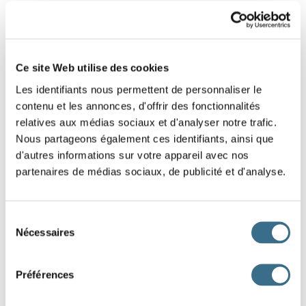
1 - Lettres mélangées : Mot de 6 lettres
Replace les lettres de ce mot dans le bon
Ce site Web utilise des cookies
ordre.
Les identifiants nous permettent de personnaliser le
Indice : Pied
contenu et les annonces, d'offrir des fonctionnalités
relatives aux médias sociaux et d'analyser notre trafic.
O
R
E
I
T
L
Nous partageons également ces identifiants, ainsi que
d'autres informations sur votre appareil avec nos
partenaires de médias sociaux, de publicité et d'analyse.
DONE!
Sélection
Nécessaires
du
consentement
Préférences