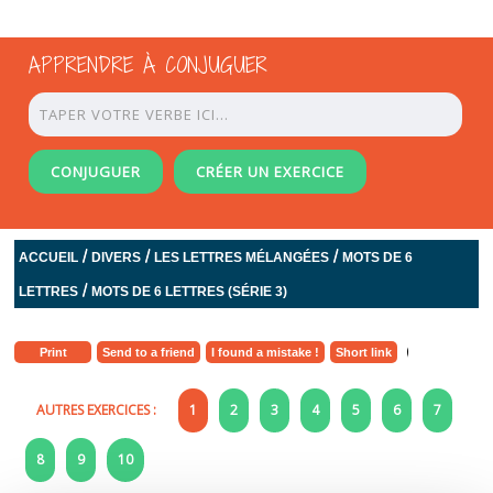
APPRENDRE À CONJUGUER
CONJUGUER
CRÉER UN EXERCICE
/
/
/
ACCUEIL
DIVERS
LES LETTRES MÉLANGÉES
MOTS DE 6
/
LETTRES
MOTS DE 6 LETTRES (SÉRIE 3)
Print
Send to a friend
I found a mistake !
Short link
AUTRES EXERCICES :
1
2
3
4
5
6
7
8
9
10