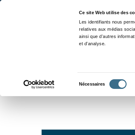
Accueil
Conjugaison
Ce site Web utilise des c
Les identifiants nous perme
relatives aux médias socia
ainsi que d'autres informa
et d'analyse.
APPRENDRE À CONJUGUER
Sélection
Nécessaires
du
consentement