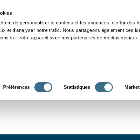
Grammaire
Orthographe
Dictée
Lecture
Vocabulaire
Divers
Par
ookies
ttent de personnaliser le contenu et les annonces, d'offrir des f
ux et d'analyser notre trafic. Nous partageons également ces ide
tions sur votre appareil avec nos partenaires de médias sociaux, 
CONJUGUER
Préférences
Statistiques
Market