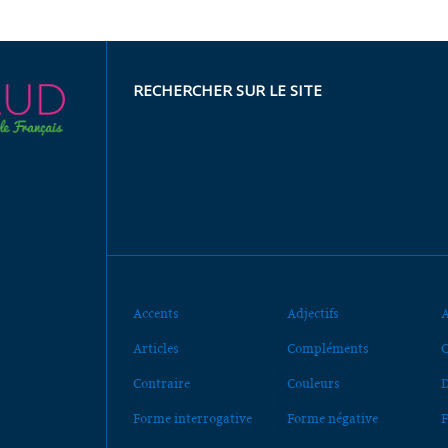
RECHERCHER SUR LE SITE
Accents
Adjectifs
A
Articles
Compléments
C
Contraire
Couleurs
D
Forme interrogative
Forme négative
F