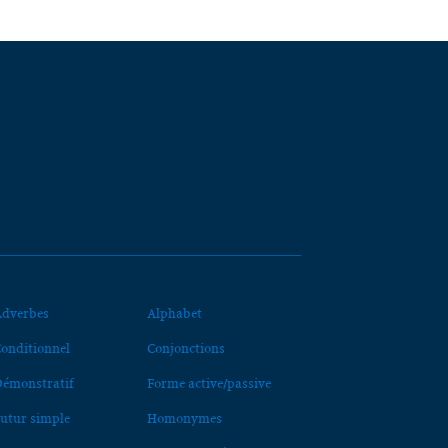
dverbes
Alphabet
onditionnel
Conjonctions
émonstratif
Forme active/passive
utur simple
Homonymes