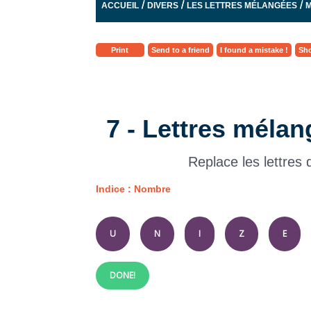
/
/
/
ACCUEIL
DIVERS
LES LETTRES MÉLANGÉES
M
Print
Send to a friend
I found a mistake !
Sho
7 - Lettres mélan
Replace les lettres
Indice : Nombre
U
N
I
Z
E
DONE!