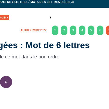
/
OTS DE 6 LETTRES
MOTS DE 6 LETTRES (SÉRIE 3)
rt link
AUTRES EXERCICES :
1
2
3
4
5
6
gées : Mot de 6 lettres
 de ce mot dans le bon ordre.
Q