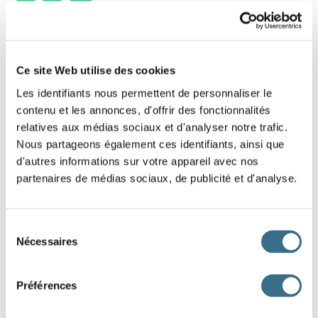
5 - Lettres mélangées : Mot de 7 lettres
Replace les lettres de ce mot dans le bon
Ce site Web utilise des cookies
ordre.
Les identifiants nous permettent de personnaliser le
contenu et les annonces, d'offrir des fonctionnalités
Indice : Coule
relatives aux médias sociaux et d'analyser notre trafic.
Nous partageons également ces identifiants, ainsi que
I
T
O
E
N
R
B
d'autres informations sur votre appareil avec nos
partenaires de médias sociaux, de publicité et d'analyse.
DONE!
Sélection
Nécessaires
du
consentement
Préférences