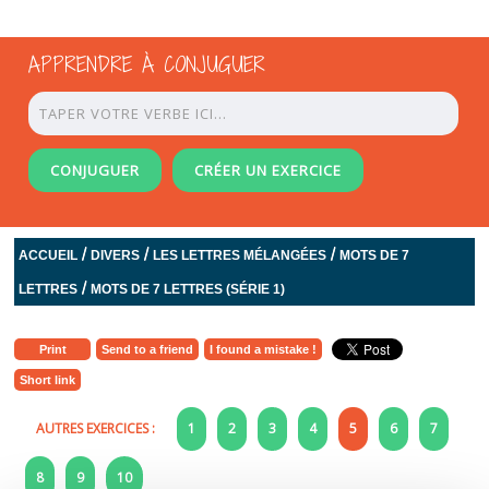
APPRENDRE À CONJUGUER
CONJUGUER
CRÉER UN EXERCICE
/
/
/
ACCUEIL
DIVERS
LES LETTRES MÉLANGÉES
MOTS DE 7
/
LETTRES
MOTS DE 7 LETTRES (SÉRIE 1)
Print
Send to a friend
I found a mistake !
Short link
AUTRES EXERCICES :
1
2
3
4
5
6
7
8
9
10