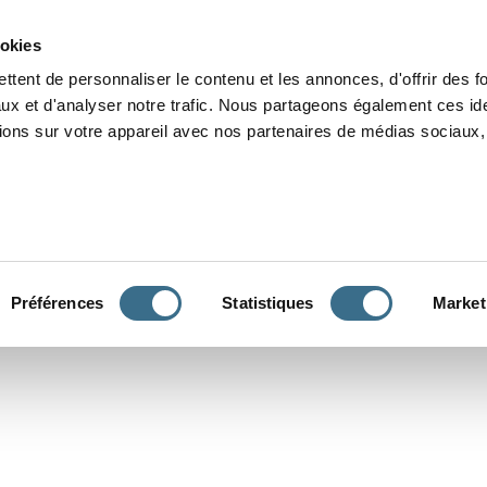
Grammaire
Orthographe
Dictée
Lecture
Vocabulaire
Divers
Par
ookies
ttent de personnaliser le contenu et les annonces, d'offrir des f
ux et d'analyser notre trafic. Nous partageons également ces ide
tions sur votre appareil avec nos partenaires de médias sociaux, 
CONJUGUER
Préférences
Statistiques
Market