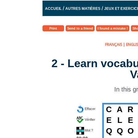
/
/
ACCUEIL
AUTRES MATIÈRES
JEUX ET EXERCIC
ANGLAIS - DIVERS 2
Print
Send to a friend
I found a mistake !
Sho
FRANÇAIS
|
ENGLI
2 - Learn vocabu
V
In this g
C
A
R
Effacer
E
L
E
Vérifier
Q
Q
O
Mot ?