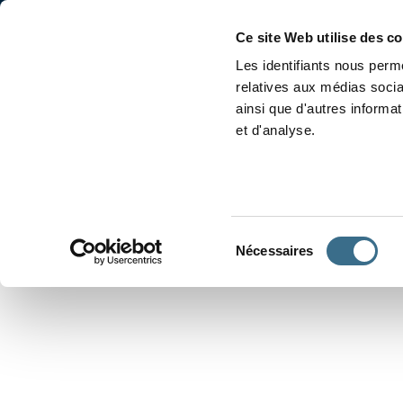
Accueil
Conjugaison
Ce site Web utilise des c
Les identifiants nous perme
relatives aux médias socia
ainsi que d'autres informa
et d'analyse.
APPRENDRE À CONJUGUER
Sélection
Nécessaires
du
consentement