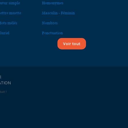
utur simple
Homonymes
ettre muette
Masculin - Féminin
ots mêlés
Nombres
luriel
Ponctuation
Voir tout
l
ATION
uit !