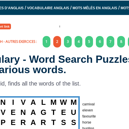
/
/
/
ES D'ANGLAIS
VOCABULAIRE ANGLAIS
MOTS MÊLÉS EN ANGLAIS
MOT
rt link
SH
- AUTRES EXERCICES :
1
2
3
4
5
6
7
8
lary - Word Search Puzzle
arious words.
rid, finds all the words of the list.
N
I
V
A
L
M
W
M
carnival
V
E
N
A
G
T
E
U
eleven
favourite
P
E
R
A
R
T
S
S
horse
hunting