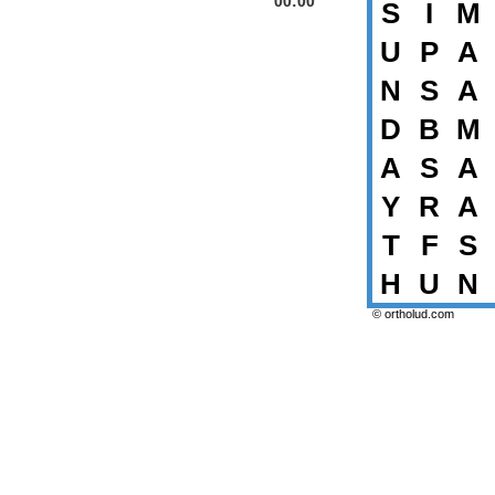
00:00
S
I
M
U
P
A
N
S
A
D
B
M
A
S
A
Y
R
A
T
F
S
H
U
N
© ortholud.com