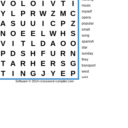
V
O
L
O
I
V
T
I
music
Y
L
P
R
W
Z
M
C
myself
opera
A
S
U
U
I
C
P
Z
popular
small
N
O
E
E
L
W
H
S
song
V
I
T
L
D
A
O
O
spanish
star
P
D
S
H
F
U
R
N
sunday
they
T
A
R
H
E
R
S
G
transport
T
I
N
G
J
Y
E
P
west
wild
Software © 2014
crossword-compiler.com