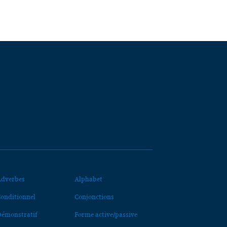
dverbes
Alphabet
onditionnel
Conjonctions
émonstratif
Forme active/passive