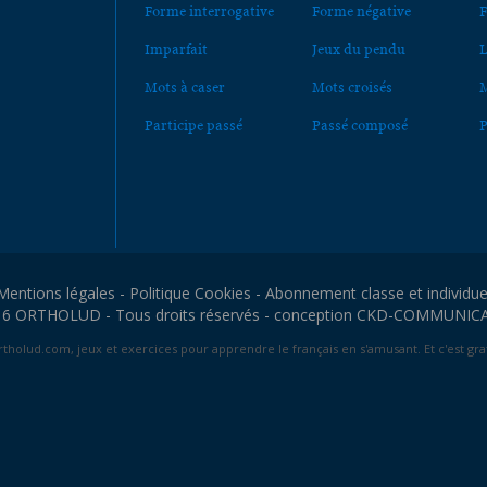
Forme interrogative
Forme négative
F
Imparfait
Jeux du pendu
L
Mots à caser
Mots croisés
M
Participe passé
Passé composé
P
Mentions légales
-
Politique Cookies
-
Abonnement classe et individue
6 ORTHOLUD - Tous droits réservés - conception
CKD-COMMUNIC
tholud.com, jeux et exercices pour apprendre le français en s'amusant. Et c'est grat