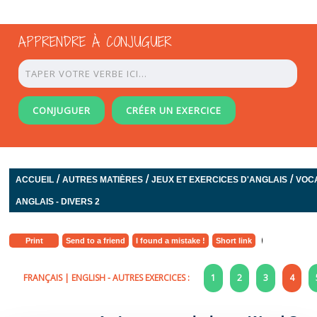
APPRENDRE À CONJUGUER
CONJUGUER
CRÉER UN EXERCICE
/
/
/
ACCUEIL
AUTRES MATIÈRES
JEUX ET EXERCICES D'ANGLAIS
VOC
ANGLAIS - DIVERS 2
Print
Send to a friend
I found a mistake !
Short link
FRANÇAIS
|
ENGLISH
- AUTRES EXERCICES :
1
2
3
4