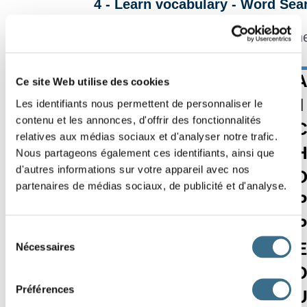
4 - Learn vocabulary - Word Sea
In this grid, finds all t
M
P
T
H
H
N
Effacer
Ce site Web utilise des cookies
F
M
D
C
M
E
I
Les identifiants nous permettent de personnaliser le
Vérifier
contenu et les annonces, d'offrir des fonctionnalités
L
V
T
U
M
Y
Mot ?
relatives aux médias sociaux et d'analyser notre trafic.
00:00
L
A
T
Q
A
G
Nous partageons également ces identifiants, ainsi que
d'autres informations sur votre appareil avec nos
C
U
K
D
N
B
partenaires de médias sociaux, de publicité et d'analyse.
A
A
I
I
Q
C
P
L
R
R
O
H
R
P
Sélection
F
P
E
P
C
H
E
Nécessaires
du
consentement
S
U
M
M
E
R
Préférences
B
T
L
E
T
T