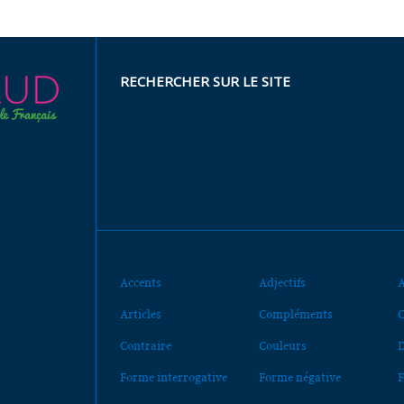
RECHERCHER SUR LE SITE
Accents
Adjectifs
A
Articles
Compléments
C
Contraire
Couleurs
D
Forme interrogative
Forme négative
F