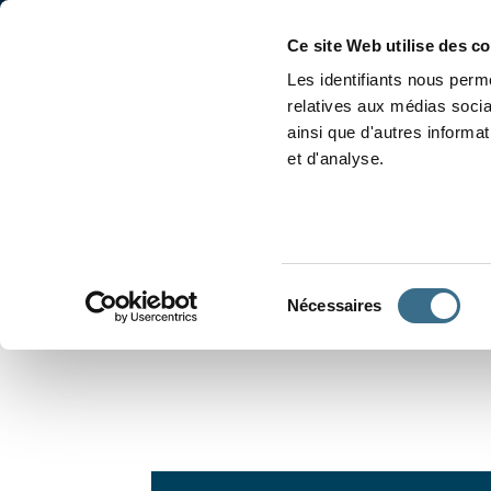
Accueil
Conjugaison
Ce site Web utilise des c
Les identifiants nous perme
relatives aux médias socia
ainsi que d'autres informa
et d'analyse.
APPRENDRE À CONJUGUER
Sélection
Nécessaires
du
consentement