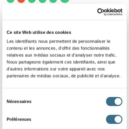
6 - French Game - shuffled letters:
Christmas
Ce site Web utilise des cookies
Put the letters of this french word in the right
Les identifiants nous permettent de personnaliser le
order.
contenu et les annonces, d'offrir des fonctionnalités
relatives aux médias sociaux et d'analyser notre trafic.
Hint: traditional dish.
Nous partageons également ces identifiants, ainsi que
d'autres informations sur votre appareil avec nos
partenaires de médias sociaux, de publicité et d'analyse.
Sélection
Nécessaires
du
D
N
E
D
I
consentement
Préférences
DONE!