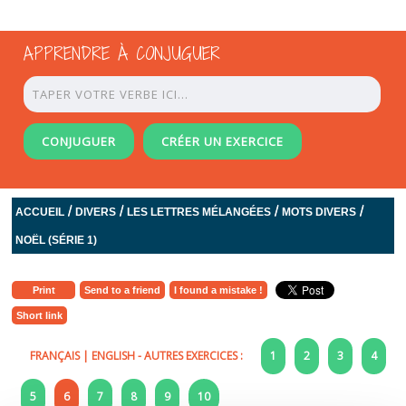
APPRENDRE À CONJUGUER
CONJUGUER
CRÉER UN EXERCICE
/
/
/
/
ACCUEIL
DIVERS
LES LETTRES MÉLANGÉES
MOTS DIVERS
NOËL (SÉRIE 1)
Print
Send to a friend
I found a mistake !
Short link
FRANÇAIS
|
ENGLISH
- AUTRES EXERCICES :
1
2
3
4
5
6
7
8
9
10