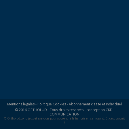
Mentions légales
-
Politique Cookies
-
Abonnement classe et individuel
© 2016 ORTHOLUD - Tous droits réservés - conception
CKD-
COMMUNICATION
© Ortholud.com, jeux et exercices pour apprendre le français en s'amusant. Et c'est gratuit
!