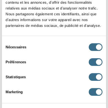
(écraser)
l’armée turque.
contenu et les annonces, d'offrir des fonctionnalités
relatives aux médias sociaux et d'analyser notre trafic.
En février 1799, Les troupes de Bonaparte
Nous partageons également ces identifiants, ainsi que
(se déplacer)
pour affronter
d'autres informations sur votre appareil avec nos
partenaires de médias sociaux, de publicité et d'analyse.
l'armée ottomane.
Bonaparte
(laisser)
trois mille hommes à
Sélection
Alexandrie et se dirige vers l’est.
Nécessaires
du
En février 1798, le Directoire
(soumettre)
à
consentement
Bonaparte le projet d'une invasion de l'Angleterre.
Préférences
Le 9 mars 1796, il
(épouser)
Joséphine de
Statistiques
Beauharnais.
Battus à Marengo, les Autrichiens
(signer)
Marketing
le traité de Lunéville le 9 février 1801.
La France
(perdre)
environ 1 700 000