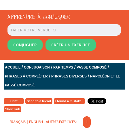
APPRENDRE À CONJUGUER
CONJUGUER
CRÉER UN EXERCICE
/
/
/
/
ACCUEIL
CONJUGAISON
PAR TEMPS
PASSÉ COMPOSÉ
/
/
PHRASES À COMPLÉTER
PHRASES DIVERSES
NAPOLÉON ET LE
PASSÉ COMPOSÉ
Print
Send to a friend
I found a mistake !
Short link
FRANÇAIS
|
ENGLISH
- AUTRES EXERCICES :
1